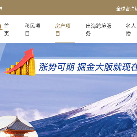
台
全球咨询
首
移民项
房产项
出海跨境服
名人
页
目
目
务
播