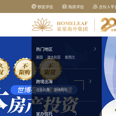
移民评估
购房评估
合伙人平
热门地区
美国
澳大利亚
新西兰
跨境出海
企业出海
全球房东
家办信托