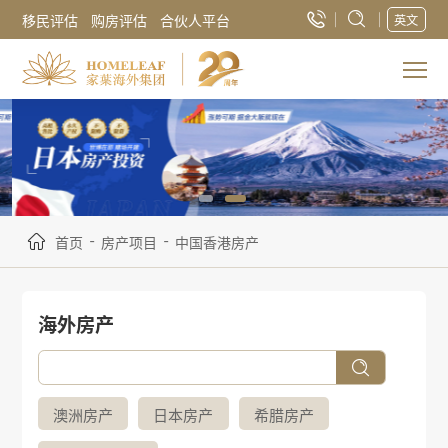
移民评估
购房评估
合伙人平台
英文
-
-
首页
房产项目
中国香港房产
海外房产
澳洲房产
日本房产
希腊房产