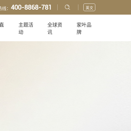
400-8868-781
英文
热线：
直
主题活
全球资
家叶品
动
讯
牌