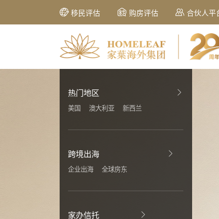
移民评估
购房评估
合伙人平
热门地区
美国
澳大利亚
新西兰
跨境出海
企业出海
全球房东
家办信托