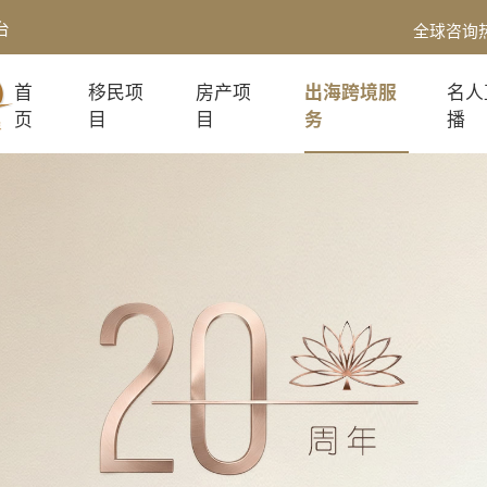
台
全球咨询
首
移民项
房产项
出海跨境服
名人
页
目
目
务
播