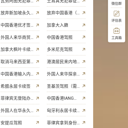
瓦努阿图无犯罪证明
土耳其无犯罪证明
微信群
放弃新加坡永久居民身份
放弃中国香港（非永久性）居民身份
评估表
中国香港优才签证续期
加拿大入籍
外国人来华商贸（M）签证
中国香港驾照
工具箱
加拿大枫叶卡续签（永居卡续签）
多米尼克驾照
顶部
取消马来西亚第二家园身份
港澳居民来内地定居
中国香港输入内地人才签证续期
外国人来华探亲（Q）签证
希腊永居卡续签
圣基茨驾照（需登陆办理）
菲律宾无登陆办理退存款
中国香港IANG签证续期
外国人在华永久居留权
匈牙利永居卡续签
安提瓜驾照
菲律宾拿到身份后退签退存款