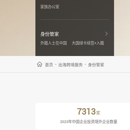
家族办公室
身份管家
外籍人士在中国
大国绿卡续签+入籍
-
-
首页
出海跨境服务
身份管家
7313
家
2023年中国企业投资境外企业数量