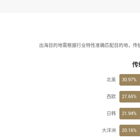
出海目的地需根据行业特性准确匹配目的地，传
传
30.97%
北美
27.65%
西欧
21.94%
日韩
20.16%
大洋洲