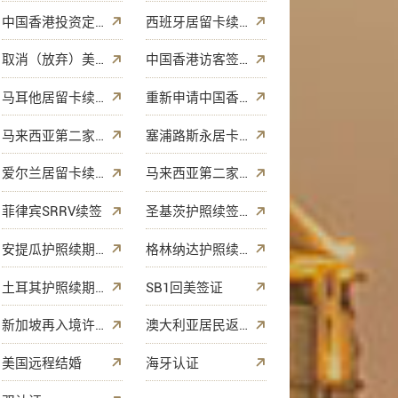
中国香港投资定居签证续期
西班牙居留卡续签
取消（放弃）美国绿卡
中国香港访客签证续期
马耳他居留卡续签
重新申请中国香港正式批准签证
马来西亚第二家园续签（五年或十年续签）
塞浦路斯永居卡续签
爱尔兰居留卡续签
马来西亚第二家园续签申请（护照更新/护照遗失/原有护照）
菲律宾SRRV续签
圣基茨护照续签/更新
安提瓜护照续期/更新
格林纳达护照续期
土耳其护照续期/更新
SB1回美签证
新加坡再入境许可证 (REP)
澳大利亚居民返程签证
美国远程结婚
海牙认证