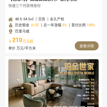
快速三个月获得身份
48.5-54.5㎡
交房
永久产权
历史租金
￥/月
近一年涨幅
5%
首付比例
100%
巴拿马城
210
￥
万元起
查看详情
单价 万元/平方米