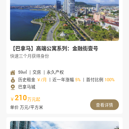
【巴拿马】高端公寓系列：金融街壹号
快速三个月获得身份
59㎡
交房
永久产权
历史租金
￥/月
近一年涨幅
5%
首付比例
100%
巴拿马城
210
￥
万元起
查看详情
单价 万元/平方米