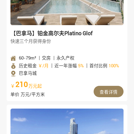
【巴拿马】铂金高尔夫Platino Glof
快速三个月获得身份
60-79m²
交房
永久产权
历史租金
￥/月
近一年涨幅
5%
首付比例
100%
巴拿马城
210
￥
万元起
查看详情
单价 万元/平方米