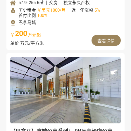
57.9-255.6㎡
交房
独立永久产权
历史租金
￥美元1000/月
近一年涨幅
5%
首付比例
100%
巴拿马城
200
￥
万元起
查看详情
单价 万元/平方米