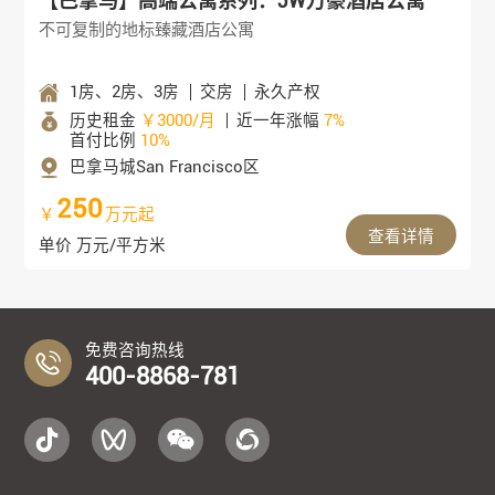
【巴拿马】高端公寓系列：JW万豪酒店公寓
不可复制的地标臻藏酒店公寓
1房、2房、3房
交房
永久产权
历史租金
￥3000/月
近一年涨幅
7%
首付比例
10%
巴拿马城San Francisco区
250
￥
万元起
查看详情
单价 万元/平方米
免费咨询热线
400-8868-781