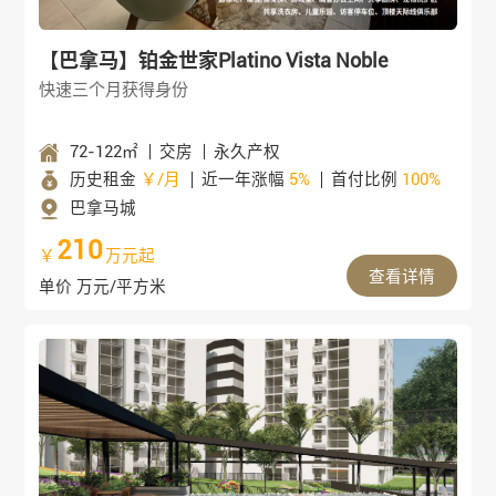
【巴拿马】铂金世家Platino Vista Noble
快速三个月获得身份
72-122㎡
交房
永久产权
历史租金
￥/月
近一年涨幅
5%
首付比例
100%
巴拿马城
210
￥
万元起
查看详情
单价 万元/平方米