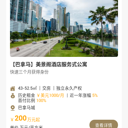
【巴拿马】美景阁酒店服务式公寓
快速三个月获得身份
43-52.5㎡
交房
独立永久产权
历史租金
￥美元1000/月
近一年涨幅
5%
首付比例
100%
巴拿马城
200
￥
万元起
查看详情
单价 万元/平方米