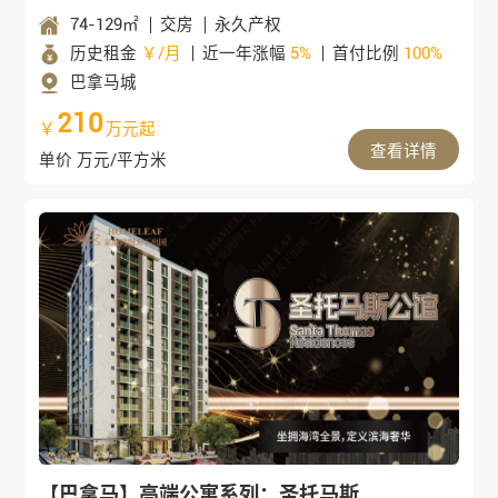
74-129㎡
交房
永久产权
历史租金
￥/月
近一年涨幅
5%
首付比例
100%
巴拿马城
210
￥
万元起
查看详情
单价 万元/平方米
【巴拿马】高端公寓系列：圣托马斯