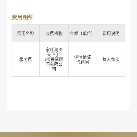
费用明细
费用名称
收费机构
金额（单位）
费用说明
家叶鸿图
天下(广
详情请咨
服务费
州)投资顾
每人每次
询顾问
问有限公
司