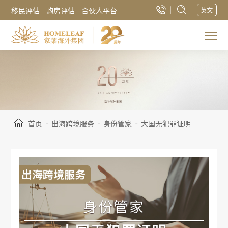
移民评估
购房评估
合伙人平台
英文
-
-
-
首页
出海跨境服务
身份管家
大国无犯罪证明