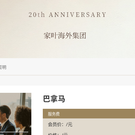
证明
巴拿马
服务费
会员价：/元