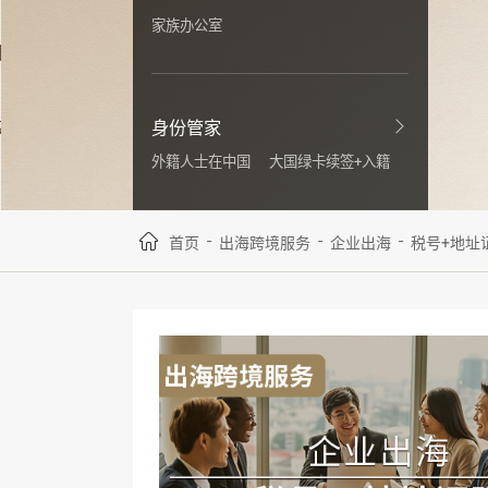
家族办公室
身份管家
外籍人士在中国
大国绿卡续签+入籍
-
-
-
首页
出海跨境服务
企业出海
税号+地址