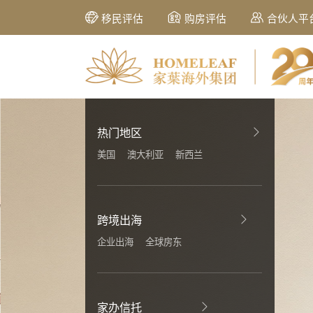
移民评估
购房评估
合伙人平
热门地区
美国
澳大利亚
新西兰
跨境出海
企业出海
全球房东
家办信托