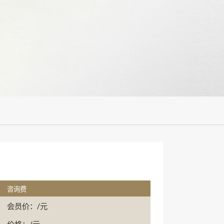
咨询费
会员价：/元