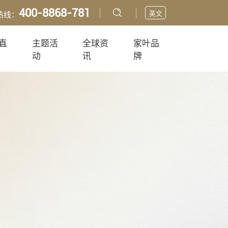
400-8868-781
英文
热线：
直
主题活
全球资
家叶品
动
讯
牌