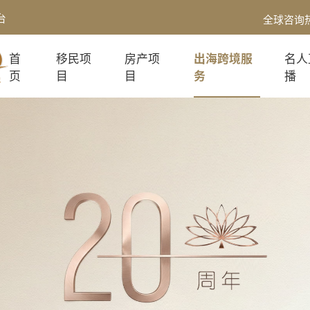
台
全球咨询
首
移民项
房产项
出海跨境服
名人
页
目
目
务
播