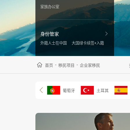
家族办公室
身份管家
外籍人士在中国
大国绿卡续签+入籍
-
-
首页
移民项目
企业家移民
马
中国香港
葡萄牙
土耳其