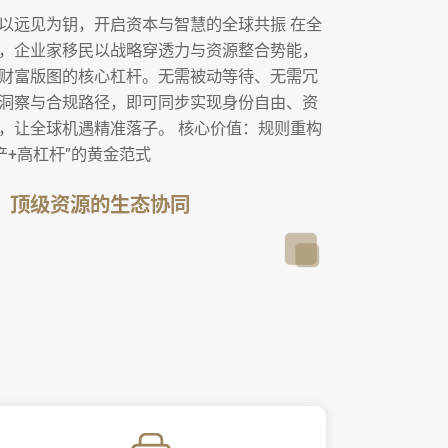
以远见为钥，开启资本与智慧的全球共振​​ 在全
业家移民以​​战略穿透力​​与​​资源整合势能​​，
财富版图的核心杠杆。无需被动等待、无需冗
察与合规路径，即可同步实现​​身份自由​​、​​资
传承​​，让全球机遇精准落子。 ​​核心价值：规则重构
轻资产+高杠杆”的黄金范式
：顶级资源的生态协同​