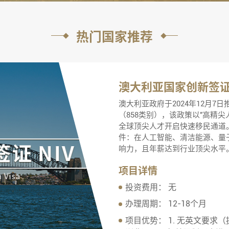
热门国家推荐
澳大利亚国家创新签证
澳大利亚政府于2024年12月
（858类别），该政策以"高精
全球顶尖人才开启快速移民通道
件：在人工智能、清洁能源、量
响力，且年薪达到行业顶尖水平
项目详情
投资费用：
无
办理周期：
12-18个月
项目优势：
1. 无英文要