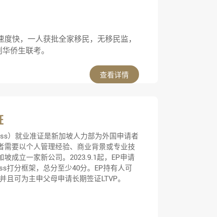
速度快，一人获批全家移民，无移民监，
划华侨生联考。
查看详情
证
t Pass）就业准证是新加坡人力部为外国申请者
者需要以个人管理经验、商业背景或专业技
成立一家新公司。2023.9.1起，EP申请
ss打分框架，总分至少40分。EP持有人可
并且可为主申父母申请长期签证LTVP。