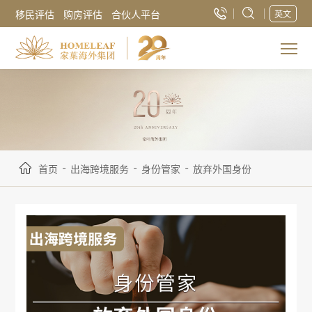
移民评估
购房评估
合伙人平台
英文
-
-
-
首页
出海跨境服务
身份管家
放弃外国身份