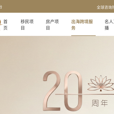
台
全球咨询
首
移民项
房产项
出海跨境服
名人
页
目
目
务
播