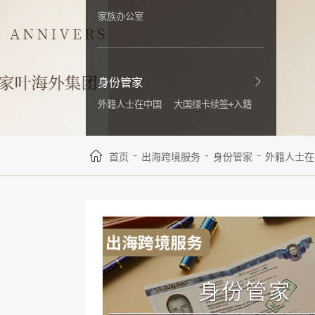
家族办公室
身份管家
外籍人士在中国
大国绿卡续签+入籍
-
-
-
首页
出海跨境服务
身份管家
外籍人士在