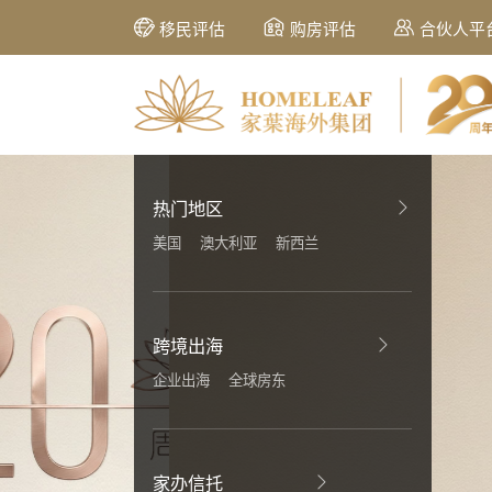
移民评估
购房评估
合伙人平
热门地区
美国
澳大利亚
新西兰
跨境出海
企业出海
全球房东
家办信托