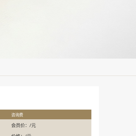
咨询费
会员价：/元