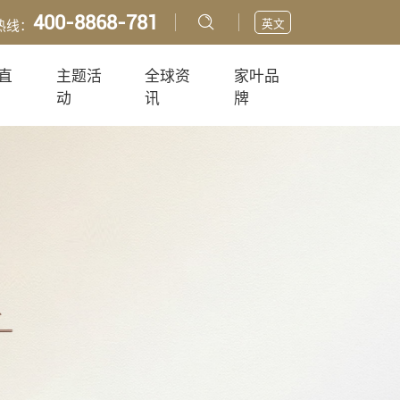
400-8868-781
英文
热线：
直
主题活
全球资
家叶品
动
讯
牌