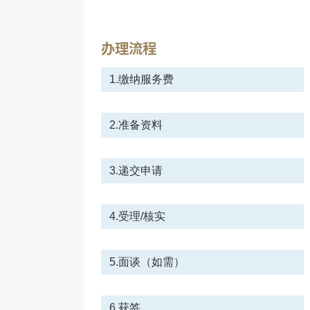
办理流程
1.缴纳服务费
2.准备资料
3.递交申请
4.受理/核实
5.面谈（如需）
6.获签