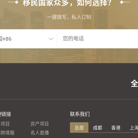
移民国家众多，如何选择？
一键填写，私人订制
捷链接
联系我们
民项目
房产项目
总部
成都
香港
上
海跨境服
名人直播