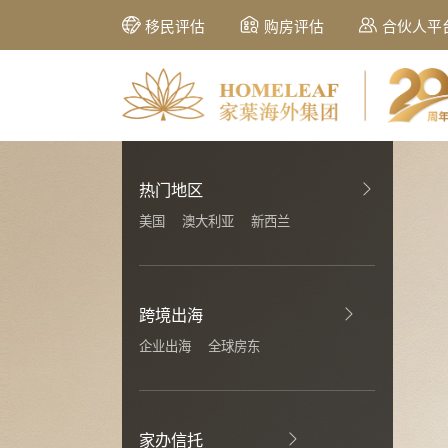
移民评估
购房评估
合伙人平
热门地区
美国
澳大利亚
新西兰
跨境出海
企业出海
全球房东
家办信托