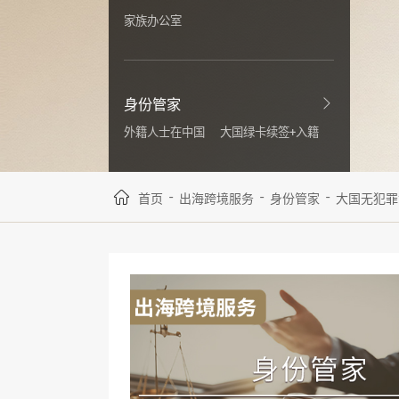
家族办公室
身份管家
外籍人士在中国
大国绿卡续签+入籍
-
-
-
首页
出海跨境服务
身份管家
大国无犯罪