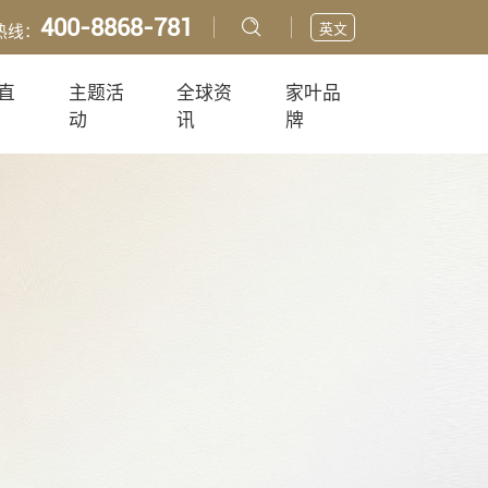
400-8868-781
英文
热线：
直
主题活
全球资
家叶品
动
讯
牌