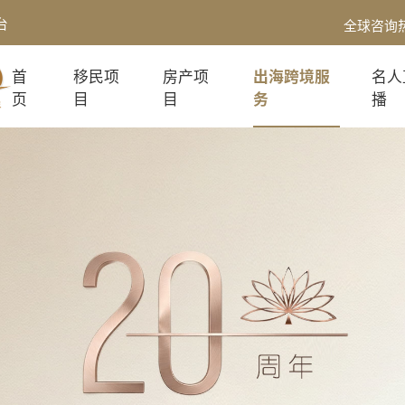
台
全球咨询
首
移民项
房产项
出海跨境服
名人
页
目
目
务
播