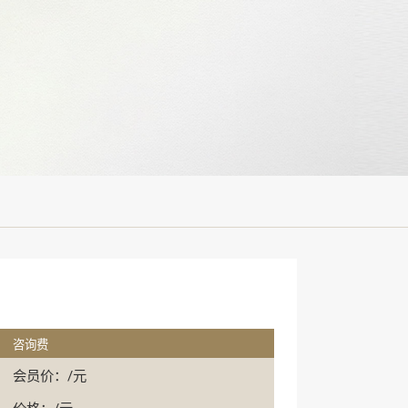
咨询费
会员价：/元