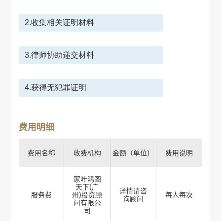
2.收集相关证明材料
3.律师协助递交材料
4.获得无犯罪证明
费用明细
费用名称
收费机构
金额（单位）
费用说明
家叶鸿图
天下(广
详情请咨
服务费
州)投资顾
每人每次
询顾问
问有限公
司