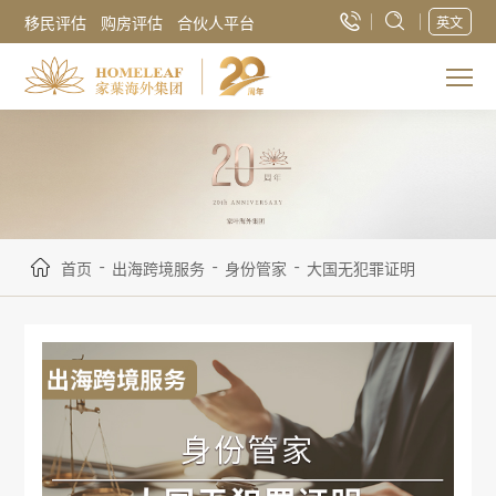
移民评估
购房评估
合伙人平台
英文
-
-
-
首页
出海跨境服务
身份管家
大国无犯罪证明