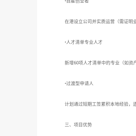
•自雇创业者
在港设立公司并实质运营（需证明业
•人才清单专业人才
新增60项人才清单中的专业（如资产
•过渡型申请人
计划通过短期工签累积本地经验，逐
三、项目优势