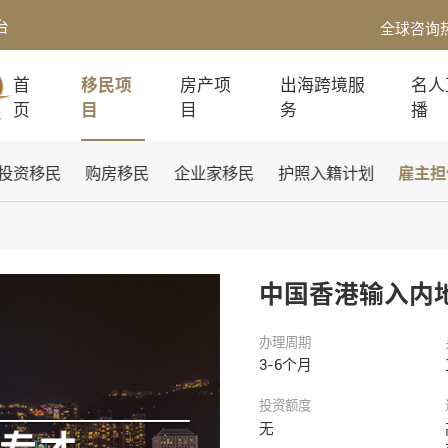
台
全球咨询
首
移民项
房产项
出海跨境服
名人
页
目
目
务
播
投资移民
购房移民
企业家移民
护照入籍计划
雇主担
中国香港输入内
办理周期
3-6个月
投资额度
无