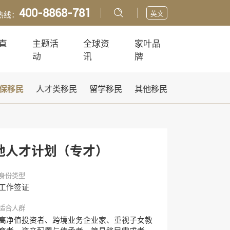
400-8868-781
英文
热线：
直
主题活
全球资
家叶品
动
讯
牌
保移民
人才类移民
留学移民
其他移民
地人才计划（专才）
身份类型
工作签证
适合人群
高净值投资者、跨境业务企业家、重视子女教