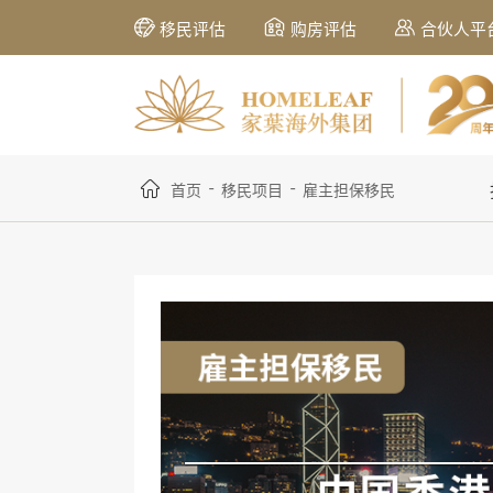
移民评估
购房评估
合伙人平
-
-
首页
移民项目
雇主担保移民