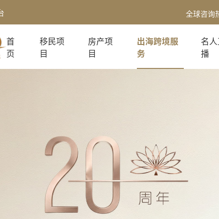
台
全球咨询
首
移民项
房产项
出海跨境服
名人
页
目
目
务
播