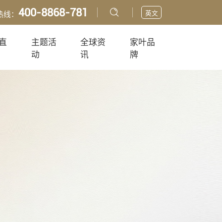
400-8868-781
英文
热线：
直
主题活
全球资
家叶品
动
讯
牌