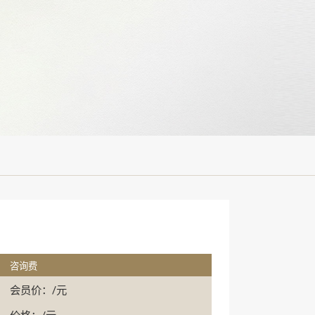
咨询费
会员价：/元