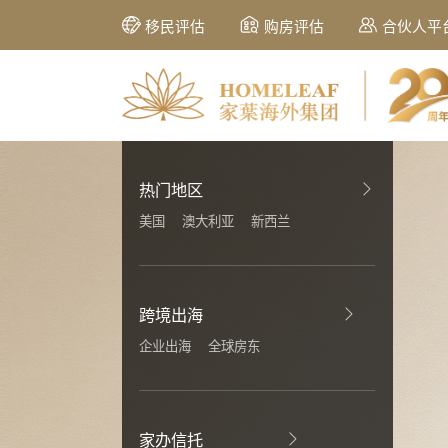
移民评估
购房评估
合伙人平
热门地区
美国
澳大利亚
新西兰
跨境出海
企业出海
全球房东
家办信托