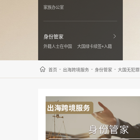
家族办公室
身份管家
外籍人士在中国
大国绿卡续签+入籍
-
-
-
首页
出海跨境服务
身份管家
大国无犯罪