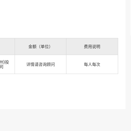
金额（单位）
费用说明
州)投
详情请咨询顾问
每人每次
司