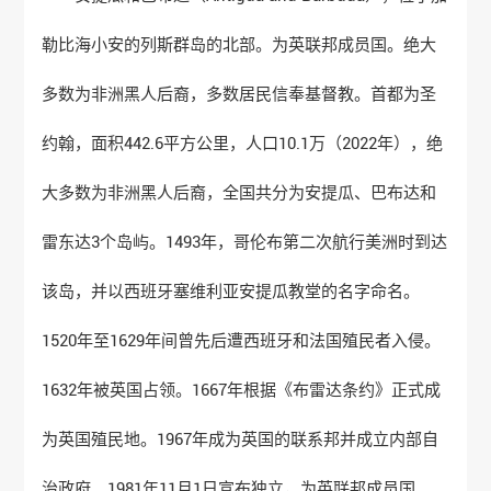
勒比海小安的列斯群岛的北部。为英联邦成员国。绝大
多数为非洲黑人后裔，多数居民信奉基督教。首都为圣
约翰，面积442.6平方公里，人口10.1万（2022年），绝
大多数为非洲黑人后裔，全国共分为安提瓜、巴布达和
雷东达3个岛屿。1493年，哥伦布第二次航行美洲时到达
该岛，并以西班牙塞维利亚安提瓜教堂的名字命名。
1520年至1629年间曾先后遭西班牙和法国殖民者入侵。
1632年被英国占领。1667年根据《布雷达条约》正式成
为英国殖民地。1967年成为英国的联系邦并成立内部自
治政府。1981年11月1日宣布独立，为英联邦成员国。