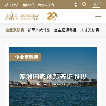
移民评估
购房评估
合伙人平台
英文
民
企业家移民
护照入籍计划
雇主担保移民
人才类移民