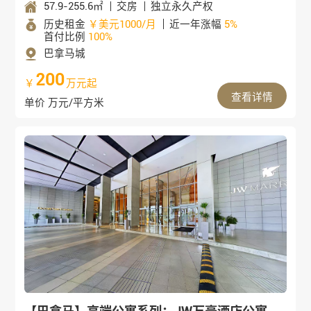
57.9-255.6㎡
交房
独立永久产权
历史租金
￥美元1000/月
近一年涨幅
5%
首付比例
100%
巴拿马城
200
￥
万元起
查看详情
单价 万元/平方米