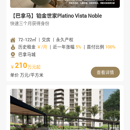
【巴拿马】铂金世家Platino Vista Noble
快速三个月获得身份
72-122㎡
交房
永久产权
历史租金
￥/月
近一年涨幅
5%
首付比例
100%
巴拿马城
210
￥
万元起
查看详情
单价 万元/平方米