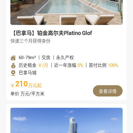
【巴拿马】铂金高尔夫Platino Glof
快速三个月获得身份
60-79m²
交房
永久产权
历史租金
￥/月
近一年涨幅
5%
首付比例
100%
巴拿马城
210
￥
万元起
查看详情
单价 万元/平方米