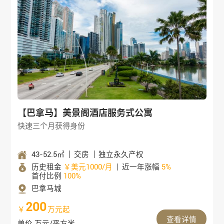
【巴拿马】美景阁酒店服务式公寓
快速三个月获得身份
43-52.5㎡
交房
独立永久产权
历史租金
￥美元1000/月
近一年涨幅
5%
首付比例
100%
巴拿马城
200
￥
万元起
查看详情
单价 万元/平方米