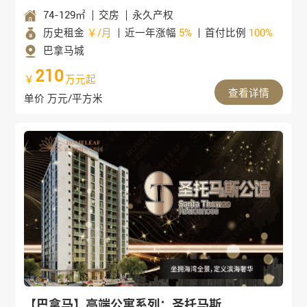
74-129㎡
交房
永久产权
历史租金
￥/月
近一年涨幅
5%
首付比例
100%
巴拿马城
210
￥
万元起
查看详情
单价 万元/平方米
【巴拿马】高端公寓系列：圣托马斯