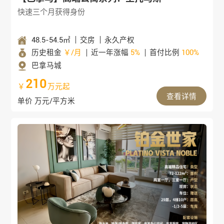
快速三个月获得身份
48.5-54.5㎡
交房
永久产权
历史租金
￥/月
近一年涨幅
5%
首付比例
100%
巴拿马城
210
￥
万元起
查看详情
单价 万元/平方米