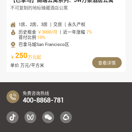
【巴拿马】高端公寓系列：JW万豪酒店公寓
不可复制的地标臻藏酒店公寓
1房、2房、3房
交房
永久产权
历史租金
￥3000/月
近一年涨幅
7%
首付比例
10%
巴拿马城San Francisco区
250
￥
万元起
查看详情
单价 万元/平方米
免费咨询热线
400-8868-781