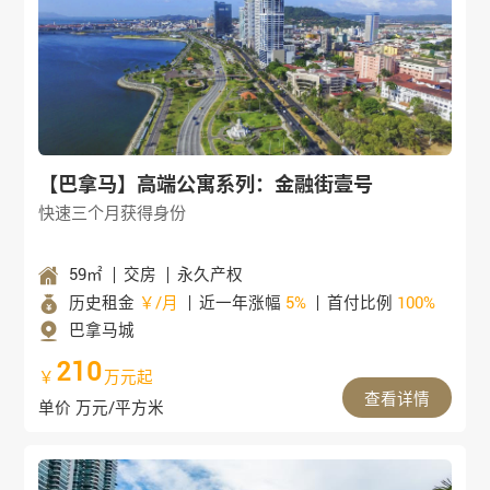
【巴拿马】高端公寓系列：金融街壹号
快速三个月获得身份
59㎡
交房
永久产权
历史租金
￥/月
近一年涨幅
5%
首付比例
100%
巴拿马城
210
￥
万元起
查看详情
单价 万元/平方米