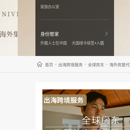
家族办公室
身份管家
外籍人士在中国
大国绿卡续签+入籍
-
-
-
首页
出海跨境服务
全球房东
海外房屋代