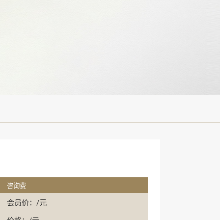
咨询费
会员价：/元