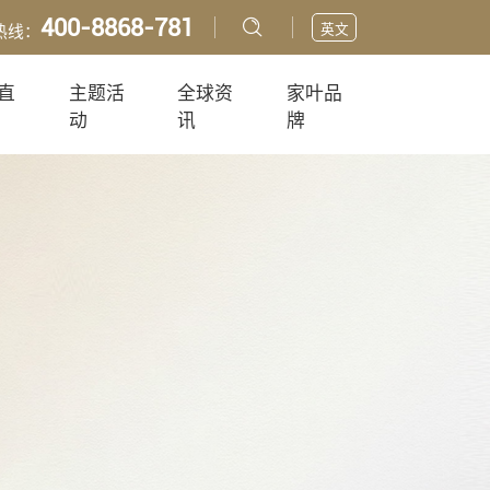
400-8868-781
英文
热线：
直
主题活
全球资
家叶品
动
讯
牌