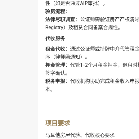
性（如是否通过AIP审批）‌。
‌：
验房流程
‌：公证师需验证房产产权清
法律尽职调查
Registry）及租赁合同备案合规性‌。
代收服务
‌：通过公证师或持牌中介代管租
租金代收
序（律师函通知）‌。
‌：代管1-2个月租金押金，退
押金管理
签字确认‌。
‌：代收机构协助完成租金收入申
税务申报
本‌。
项目要求
马耳他房屋代验、代收
核心要求