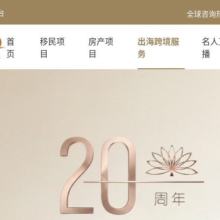
台
全球咨询
首
移民项
房产项
出海跨境服
名人
页
目
目
务
播