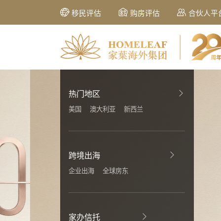
移民评估
购房评估
合伙人平
热门地区
美国
澳大利亚
新西兰
跨境出海
企业出海
全球房东
家办信托