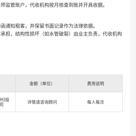
证师监管账户，代收机构按月核查到账并开具收据‌。
师函通知租客，并保留书面记录作为法律依据‌。
客承担，结构性损坏（如水管破裂）由业主负责，代收机构
金额（单位）
费用说明
州)投
详情请咨询顾问
每人每次
司