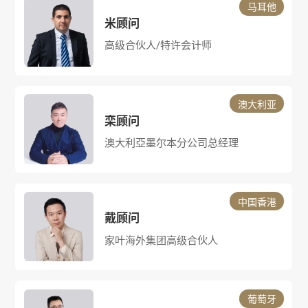
马耳他
肖顾问
全球身份规划师
澳大利亚
冯顾问
理
全球身份规划师
中国香港
钟顾问
全球身份规划师
葡萄牙