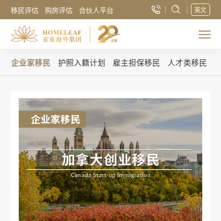
移民评估
购房评估
合伙人平台
英文
民
企业家移民
护照入籍计划
雇主担保移民
人才类移民