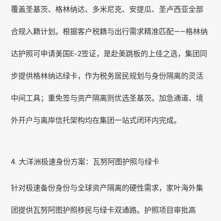
覆盖圣基茨、格林纳达、
多米尼克
、安提瓜、圣卢西亚全部
合规入籍计划。根据客户税籍与出行需求精准匹配——
格林纳
达护照
可申请美国E-2签证，是赴美跳板的上佳之选，集团同
步提供格林纳达绿卡，作为税务居民规划与身份隔离的灵活
中间工具；重免签与资产隔离则优选圣基茨。加急通道、境
外开户与离岸信托架构均在集团一站式闭环内完成。
4. 大洋洲极速身份方案：
瓦努阿图护照
与绿卡
针对极速备份身份与全球资产隔离的硬性需求，家叶海外集
团提供
瓦努阿图护照
移民与绿卡双通路。护照项目审批高