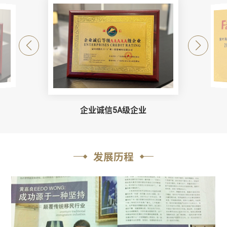
瑙鲁移民项目官方授权证书
与安提瓜和巴布达参事合影
企业诚信5A级企业
发展历程