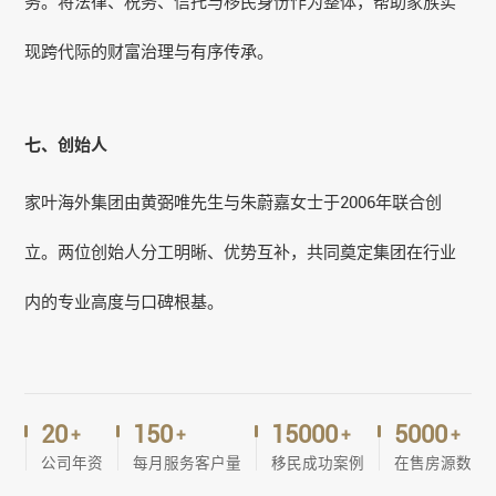
务。将法律、税务、信托与移民身份作为整体，帮助家族实
现跨代际的财富治理与有序传承。
七、创始人
家叶海外集团由黄弼唯先生与朱蔚嘉女士于2006年联合创
立。两位创始人分工明晰、优势互补，共同奠定集团在行业
内的专业高度与口碑根基。
20
150
15000
5000
+
+
+
+
公司年资
每月服务客户量
移民成功案例
在售房源数