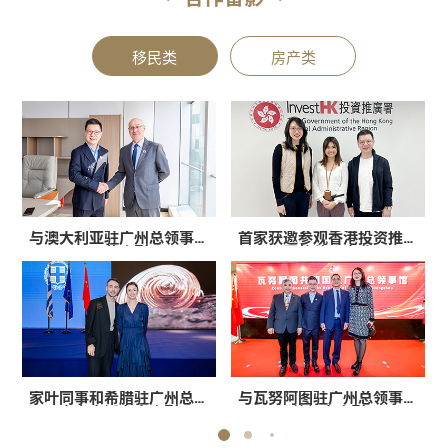
移民类
房产类
与澳大利亚驻广州总领事康
家叶高层与永明金融集团副
首家获邀参观香港投资推广
家叶高层与澳大利亚
天慕合影
总裁合影
RCOPERATION开发商总经理
署的移民企业
合影留念
家叶同事和希腊驻广州总领
家叶高层和TIM基金合照
与瓦努阿图驻广州总领事馆
与澳大利亚知名开放商
事安吉娜女士合影
FRASERS亚太区总经理合影
总领事合影