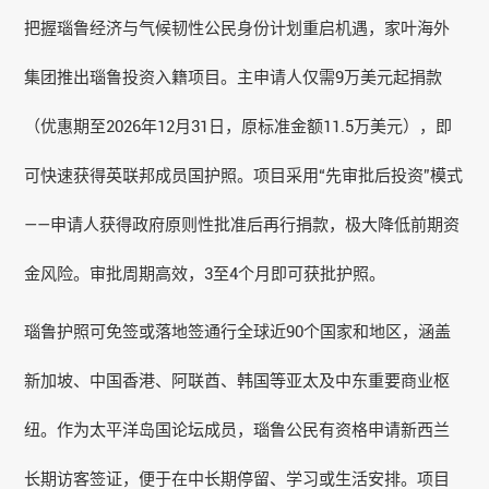
把握
瑙鲁
经济与气候韧性公民身份计划重启机遇，家叶海外
集团推出
瑙鲁
投资入籍项目。主申请人仅需9万美元起捐款
（优惠期至2026年12月31日，原标准金额11.5万美元），即
可快速获得英联邦成员国护照。项目采用“先审批后投资”模式
——申请人获得政府原则性批准后再行捐款，极大降低前期资
金风险。审批周期高效，3至4个月即可获批护照。
瑙鲁护照可免签或落地签通行全球近90个国家和地区，涵盖
新加坡、中国香港、阿联酋、韩国等亚太及中东重要商业枢
纽。作为太平洋岛国论坛成员，瑙鲁公民有资格申请新西兰
长期访客签证，便于在中长期停留、学习或生活安排。项目