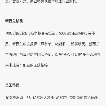
资产合规方案，商业移民获批率稳居行业前列。
新西兰移民
100万纽币起BIV商务投资者签证、500万纽币起AIP投资移
民、新西兰雇主担保（绿名单、6分制）、留学移民。新西兰
持牌顾问与本地房产团队协同，保障“永久回头签”身份落地与
南半球资产配置的无缝衔接。
美国移民
双引擎驱动：EB-1A杰出人才/NIW国家利益豁免的高论证获