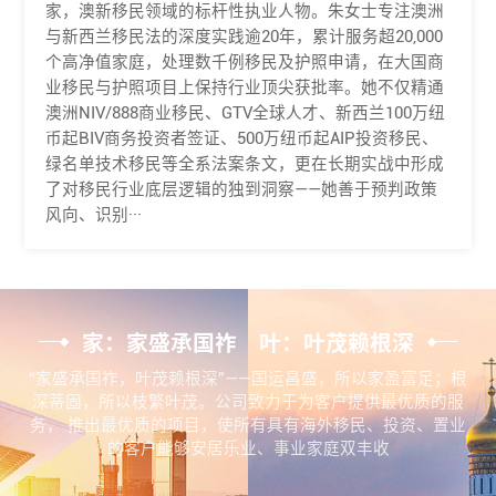
家，澳新移民领域的标杆性执业人物。朱女士专注澳洲
与新西兰移民法的深度实践逾20年，累计服务超20,000
个高净值家庭，处理数千例移民及护照申请，在大国商
业移民与护照项目上保持行业顶尖获批率。她不仅精通
澳洲NIV/888商业移民、GTV全球人才、新西兰100万纽
币起BIV商务投资者签证、500万纽币起AIP投资移民、
绿名单技术移民等全系法案条文，更在长期实战中形成
了对移民行业底层逻辑的独到洞察——她善于预判政策
风向、识别···
家：家盛承国祚 叶：叶茂赖根深
“家盛承国祚，叶茂赖根深”——国运昌盛，所以家盈富足；根
深蒂固，所以枝繁叶茂。公司致力于为客户提供最优质的服
务， 推出最优质的项目，使所有具有海外移民、投资、置业
的客户能够安居乐业、事业家庭双丰收