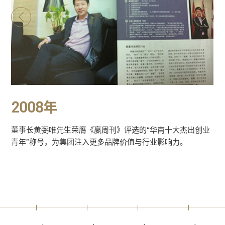
8年
2009年
弼唯先生荣膺《赢周刊》评选的“华南十大杰出创业
集团进一步扩
号，为集团注入更多品牌价值与行业影响力。
签订代理协议
置业解决方案