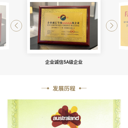
瑙鲁移民项目官方授权证书
与安提瓜和巴布达参事合影
企业诚信5A级企业
发展历程