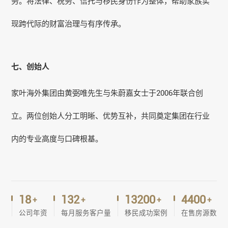
务。将法律、税务、信托与移民身份作为整体，帮助家族实
现跨代际的财富治理与有序传承。
七、创始人
家叶海外集团由黄弼唯先生与朱蔚嘉女士于2006年联合创
立。两位创始人分工明晰、优势互补，共同奠定集团在行业
内的专业高度与口碑根基。
20
150
15000
5000
+
+
+
+
公司年资
每月服务客户量
移民成功案例
在售房源数