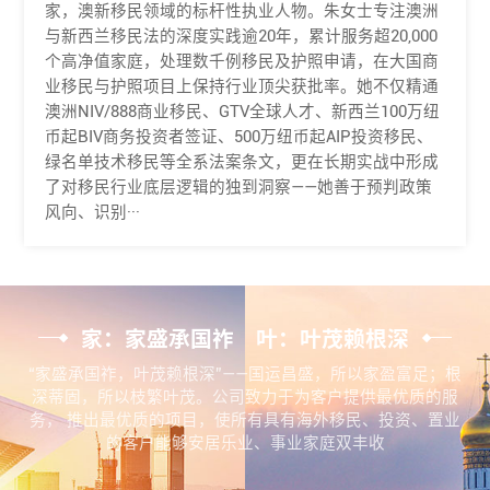
家，澳新移民领域的标杆性执业人物。朱女士专注澳洲
与新西兰移民法的深度实践逾20年，累计服务超20,000
个高净值家庭，处理数千例移民及护照申请，在大国商
业移民与护照项目上保持行业顶尖获批率。她不仅精通
澳洲NIV/888商业移民、GTV全球人才、新西兰100万纽
币起BIV商务投资者签证、500万纽币起AIP投资移民、
绿名单技术移民等全系法案条文，更在长期实战中形成
了对移民行业底层逻辑的独到洞察——她善于预判政策
风向、识别···
家：家盛承国祚 叶：叶茂赖根深
“家盛承国祚，叶茂赖根深”——国运昌盛，所以家盈富足；根
深蒂固，所以枝繁叶茂。公司致力于为客户提供最优质的服
务， 推出最优质的项目，使所有具有海外移民、投资、置业
的客户能够安居乐业、事业家庭双丰收