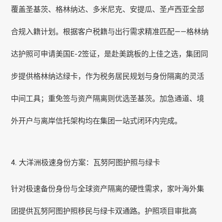
覆盖圣基茨、格林纳达、
多米尼克
、安提瓜、圣卢西亚全部
合规入籍计划。根据客户税籍与出行需求精准匹配——
格林纳
达护照
可申请美国E-2签证，是赴美跳板的上佳之选，集团同
步提供格林纳达绿卡，作为税务居民规划与身份隔离的灵活
中间工具；重免签与资产隔离则优选圣基茨。加急通道、境
外开户与离岸信托架构均在集团一站式闭环内完成。
4. 大洋洲极速身份方案：
瓦努阿图护照
与绿卡
针对极速备份身份与全球资产隔离的硬性需求，家叶海外集
团提供
瓦努阿图护照
移民与绿卡双通路。护照项目审批高