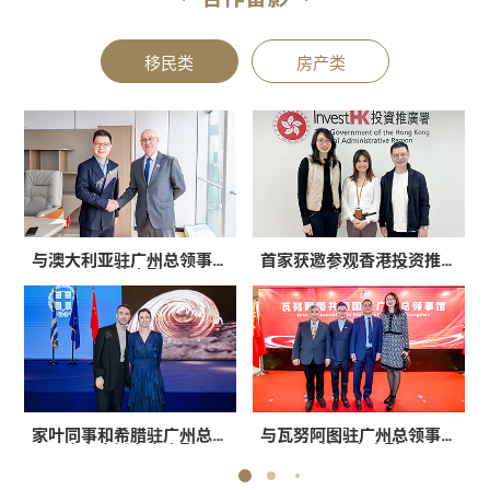
移民类
房产类
与澳大利亚驻广州总领事康
家叶高层与永明金融集团副
首家获邀参观香港投资推广
家叶高层与澳大利亚
天慕合影
总裁合影
RCOPERATION开发商总经理
署的移民企业
合影留念
家叶同事和希腊驻广州总领
家叶高层和TIM基金合照
与瓦努阿图驻广州总领事馆
与澳大利亚知名开放商
事安吉娜女士合影
FRASERS亚太区总经理合影
总领事合影