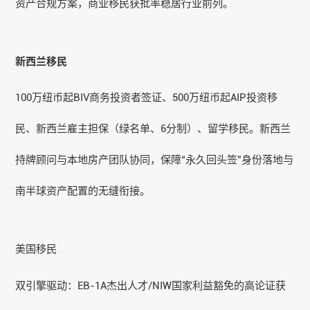
资产合规方案，商业移民获批率稳居行业前列。
新西兰移民
100万纽币起BIV商务投资者签证、500万纽币起AIP投资移
民、新西兰雇主担保（绿名单、6分制）、留学移民。新西兰
持牌顾问与本地房产团队协同，保障“永久回头签”身份落地与
南半球资产配置的无缝衔接。
美国移民
双引擎驱动：EB-1A杰出人才/NIW国家利益豁免的高论证获