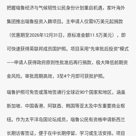
把握
瑙鲁
经济与气候韧性公民身份计划重启机遇，家叶海外
集团推出
瑙鲁
投资入籍项目。主申请人仅需9万美元起捐款
（优惠期至2026年12月31日，原标准金额11.5万美元），即
可快速获得英联邦成员国护照。项目采用“先审批后投资”模式
——申请人获得政府原则性批准后再行捐款，极大降低前期资
金风险。审批周期高效，3至4个月即可获批护照。
瑙鲁护照可免签或落地签通行全球近90个国家和地区，涵盖
新加坡、中国香港、阿联酋、韩国等亚太及中东重要商业枢
纽。作为太平洋岛国论坛成员，瑙鲁公民有资格申请新西兰
长期访客签证，便于在中长期停留、学习或生活安排。项目