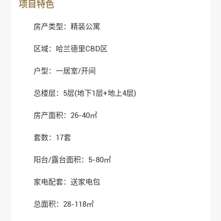
项目特色
房产类型：精装公寓
区域：哈兰德里CBD区
户型：一居室/开间
总楼层：5层(地下1层+地上4层)
房产面积：26-40㎡
套数：17套
阳台/露台面积：5-80
㎡
家电配套：送家电包
总面积：28-118
㎡