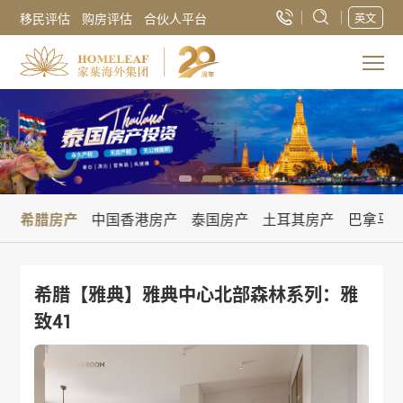
移民评估
购房评估
合伙人平台
英文
产
希腊房产
中国香港房产
泰国房产
土耳其房产
巴拿马
希腊【雅典】雅典中心北部森林系列：雅
致41