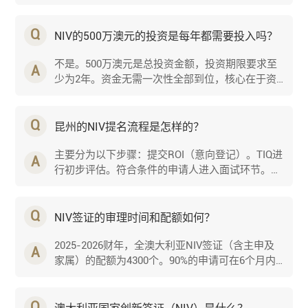
可验证的证据证明资金将流向昆州创新项目。投资
安排是···...
Q
NIV的500万澳元的投资是每年都需要投入吗？
不是。500万澳元是总投资金额，投资期限要求至
A
少为2年。资金无需一次性全部到位，核心在于资
金具备真实的可部署性，并能在两年内持续支持昆
州的创新生···...
Q
昆州的NIV提名流程是怎样的？
主要分为以下步骤：提交ROI（意向登记）。TIQ进
A
行初步评估。符合条件的申请人进入面试环节。
TIQ认可后，向申请人出具提名表格（Form
1000）。申请人凭···...
Q
NIV签证的审理时间和配额如何？
2025-2026财年，全澳大利亚NIV签证（含主申及
A
家属）的配额为4300个。90%的申请可在6个月内
完成审理。...
Q