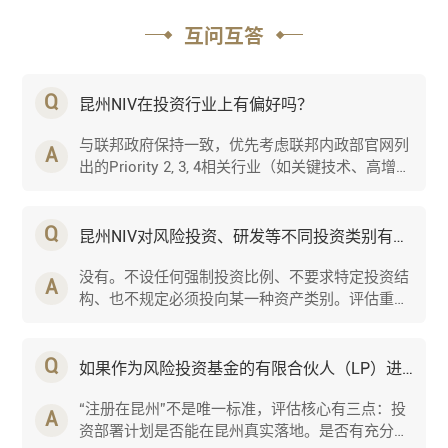
互问互答
Q
昆州NIV在投资行业上有偏好吗？
与联邦政府保持一致，优先考虑联邦内政部官网列
A
出的Priority 2, 3, 4相关行业（如关键技术、高增长
创新领域等）。核心是看投资是否符合联邦和州政
府的···...
Q
昆州NIV对风险投资、研发等不同投资类别有具体的比例要求吗？
没有。不设任何强制投资比例、不要求特定投资结
A
构、也不规定必须投向某一种资产类别。评估重点
在于：申请人是否具备高水平的创新投资背景，以
及其投资···...
Q
如果作为风险投资基金的有限合伙人（LP）进行投资，基金必须注册在昆州吗？如果基金注册在新州，但投资了昆州的企业，可以吗？
“注册在昆州”不是唯一标准，评估核心有三点：投
A
资部署计划是否能在昆州真实落地。是否有充分、