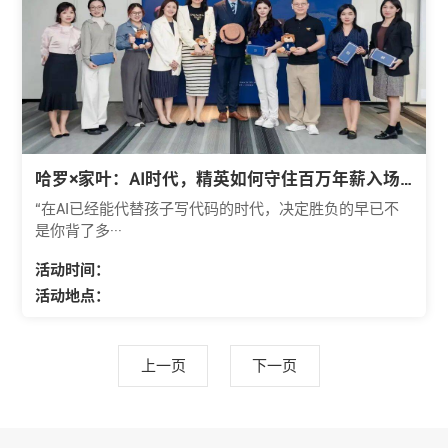
哈罗×家叶：AI时代，精英如何守住百万年薪入场
券？
“在AI已经能代替孩子写代码的时代，决定胜负的早已不
是你背了多···
活动时间：
活动地点：
上一页
下一页