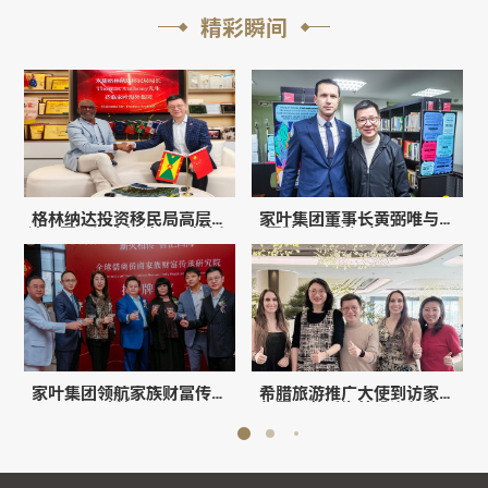
精彩瞬间
格林纳达投资移民局高层到
家叶集团董事长黄弼唯与法
访中国，深度解读CBI政策与
国驻广州总领事M. Olivier
资金新规
NGO会晤：深化中法经贸合
作新篇章
家叶集团领航家族财富传承
希腊旅游推广大使到访家叶
新纪元
集团！共话海外投资与移民
新机遇