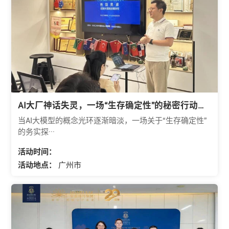
AI大厂神话失灵，一场“生存确定性”的秘密行动从
广州启幕
当AI大模型的概念光环逐渐暗淡，一场关于“生存确定性”
的务实探···
活动时间：
活动地点：
广州市