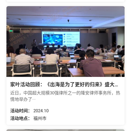
家叶活动回顾：《出海是为了更好的归来》盛大交
流会
近日，中国超大规模30强律所之一的隆安律师事务所，热
情地举办了···
活动时间：
2024.10
活动地点：
福州市