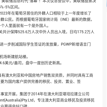
；美联储加息时代“落幕”！本次议息会议中，美联储投票决
%-5%区间。
2023年在葡萄牙居住的外籍人口相较于上一年度增长了
留证的外籍公民。而根据葡萄牙国家统计局（INE）最新的数据，
。平均十个人里面就有一个是外国人。
计保障525.6万人次中外人员出入境，日均175.2万人
年进一步削减国际学生签证的发放量，PGWP新增语言门
图机场新建航站楼。
584.6美元/盎司，盘中一度创历史新高。
是具有澳大利亚和中国房地产销售双资质，并同时具有工商
主要为国内客户提供完善的移民、投资、置业、签
事宜开展，集团于2014年在澳大利亚堪培拉建立公司
nagement(Australia)Pty.Ltd，专注澳大利亚商业移民及投资移民
企业赢得良好口碑。