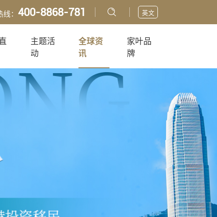
400-8868-781
英文
热线：
直
主题活
全球资
家叶品
动
讯
牌