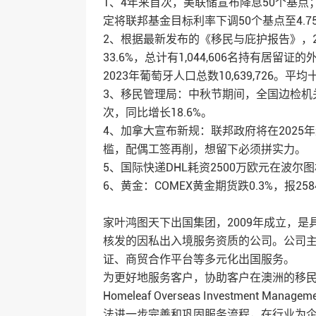
1、4年来首次，美联储宣布降息50个基点
定将联邦基金目标利率下调50个基点至4.75
2、根据最新发布的《移民与庇护报告》，
33.6%，总计有1,044,606名持有居
2023年葡萄牙人口总数10,639,726
3、移民管理局：中秋节期间，全国边检机关共
次，同比增长18.6%。
4、加拿大宣布新规：联邦政府将在2025
槛，配偶工签再削，想留下必须拼实力。
5、国际快递DHL耗资2500万欧元在波尔
6、黄金：COMEX黄金期货跌0.3%，报2
家叶鸿图天下出国集团，2009年成立，
核发的因私出入境服务资质的公司。公司
证、商贸合作平台等多元化出国服务。
为更好地服务客户，协助客户在澳洲的移民
Homeleaf Overseas Investment Ma
法进一步完善和巩固服务流程，在行业为