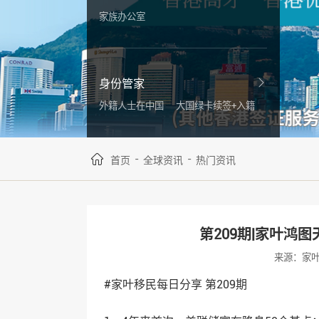
家族办公室
身份管家
外籍人士在中国
大国绿卡续签+入籍
-
-
首页
全球资讯
热门资讯
第209期|家叶鸿
来源：家
#家叶移民每日分享 第209期