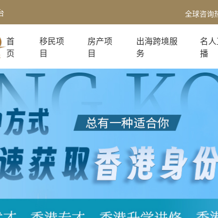
台
全球咨询
首
移民项
房产项
出海跨境服
名人
页
目
目
务
播