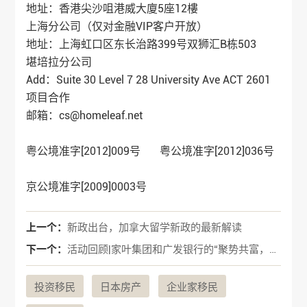
地址：香港尖沙咀港威大廈5座12樓
上海分公司（仅对金融VIP客户开放）
地址：上海虹口区东长治路399号双狮汇B栋503
堪培拉分公司
Add：Suite 30 Level 7 28 University Ave ACT 2601
项目合作
邮箱：cs@homeleaf.net
粤公境准字[2012]009号 粤公境准字[2012]036号
京公境准字[2009]0003号
上一个：
新政出台，加拿大留学新政的最新解读
下一个：
活动回顾|家叶集团和广发银行的“聚势共富，感恩同行”答谢会！
投资移民
日本房产
企业家移民