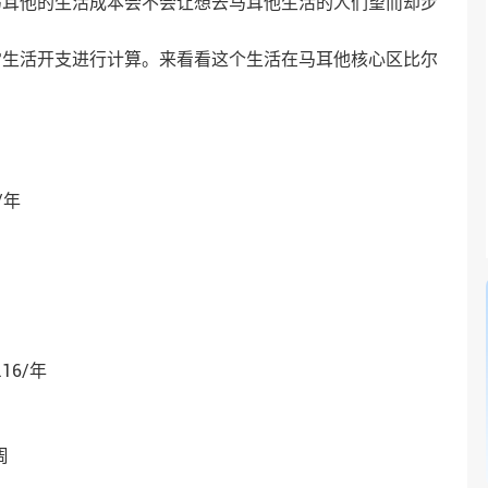
马耳他的生活成本会不会让想去马耳他生活的人们望而却步
常生活开支进行计算。来看看这个生活在马耳他核心区比尔
3.04/年
2.16/年
周