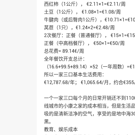
西红柿（1公斤）， €2.11×1=€2.11/周
土豆（1公斤）， €1.08×1=€1.08/周
牛腱肉（或后臀肉1公斤），€10.71×1=€10
莴苣（1只），€1.24×2=€2.48/周
2次餐厅：正餐（普通餐厅）， €15×1=
正餐（中高档餐厅）， €50×1=€50/周
总花费= 89.14€/周
全年餐饮开支总计：
（16.6+99.5+89.14）×52（一年周数）=€1
所以一家三口基本生活费用：
€12,787.68/年； €1,065.64/月，约合€35
一个一家三口每个月的日常开销还不到11
线城市的小康之家的成本相当，但是生活
吸的是清新洁净的空气，享受的是地中海3
黑。
教育、娱乐成本