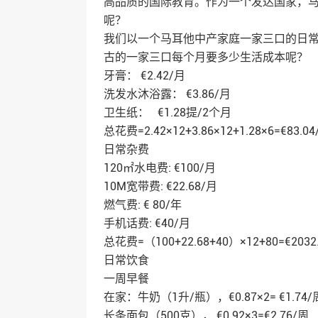
高品质的国际教育。作为一个发达国家，
呢？
我们以一个马耳他中产家庭一家三口的日
古的一家三口每个月要多少生活成本呢？
牙膏： €2.42/月
洗发水沐浴露： €3.86/月
卫生纸： €1.28提/2个月
总花费=2.42×12+3.86×12+1.28×6=€8
日常杂费
120㎡水电费: €100/月
10M宽带费: €22.68/月
燃气费: € 80/年
手机话费: €40/月
总花费=（100+22.68+40）×12+80=€203
日常饮食
一周早餐
在家：牛奶（1升/瓶），€0.87×2= €1.74/
长条面包（500克）， €0.92×3=€2.76/周