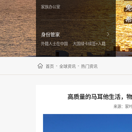
家族办公室
身份管家
外籍人士在中国
大国绿卡续签+入籍
-
-
首页
全球资讯
热门资讯
高质量的马耳他生活，
来源：家