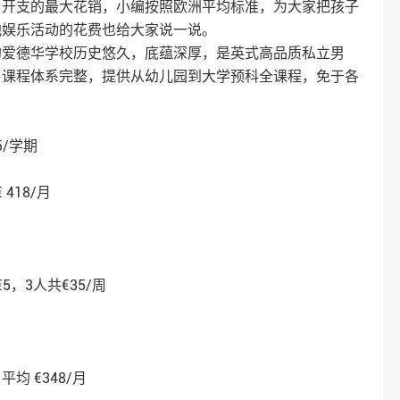
月开支的最大花销，小编按照欧洲平均标准，为大家把孩子
他娱乐活动的花费也给大家说一说。
的爱德华学校历史悠久，底蕴深厚，是英式高品质私立男
。课程体系完整，提供从幼儿园到大学预科全课程，免于各
5/学期
 418/月
5，3人共€35/周
，平均 €348/月