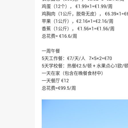
鸡蛋（12个）， €1.99×1=€1.99/周
鸡胸肉（1公斤，脱骨无皮）， €6.39×1=€6
苹果（1公斤），€2.16×1=€2.16/周
香蕉（1公斤）， €1.56×1=€1.56/周
总花费= €16.6/周
一周午餐
5天工作餐：€7/天/人 7×5×2=€70
5天学校餐：热餐€2.5/顿 + 水果点心1欧/顿= €
一天在家（包含在晚餐食材中）
一天餐厅 €12
总花费=€99.5/周