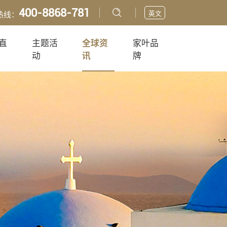
400-8868-781
英文
热线：
直
主题活
全球资
家叶品
动
讯
牌