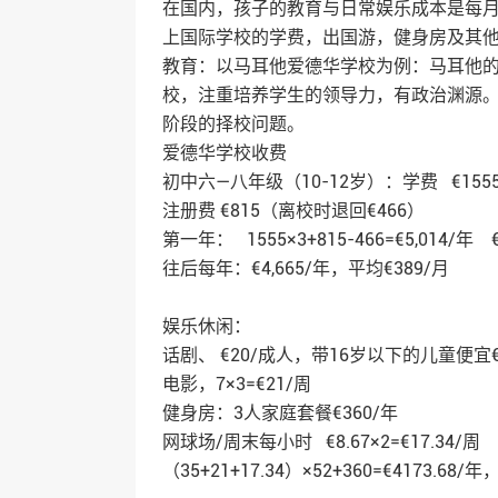
在国内，孩子的教育与日常娱乐成本是每
上国际学校的学费，出国游，健身房及其
教育：以马耳他爱德华学校为例：马耳他
校，注重培养学生的领导力，有政治渊源
阶段的择校问题。
爱德华学校收费
初中六—八年级（10-12岁）：学费 €155
注册费 €815（离校时退回€466）
第一年： 1555×3+815-466=€5,014/年 €
往后每年：€4,665/年，平均€389/月
娱乐休闲：
话剧、 €20/成人，带16岁以下的儿童便宜€
电影，7×3=€21/周
健身房：3人家庭套餐€360/年
网球场/周末每小时 €8.67×2=€17.34/周
（35+21+17.34）×52+360=€4173.68/年