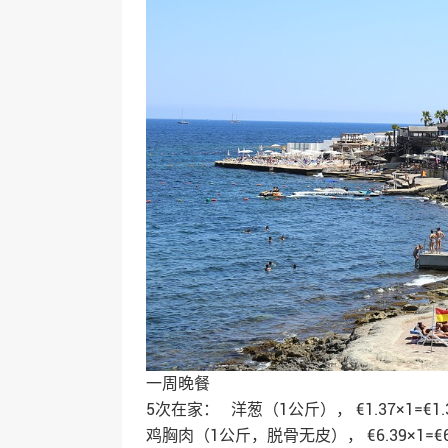
一周晚餐
5次在家： 洋葱（1公斤）， €1.37×1=€1.
鸡胸肉（1公斤，脱骨无皮）， €6.39×1=€6