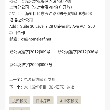
地址：香港尖沙咀港威大廈5座12樓
上海分公司（仅对金融VIP客户开放）
地址：上海虹口区东长治路399号双狮汇B栋503
堪培拉分公司
Add：Suite 30 Level 7 28 University Ave ACT 2601
项目合作
邮箱：cs@homeleaf.net
粤公境准字[2012]009号 粤公境准字[2012]036号
京公境准字[2009]0003号
上一个：
电波有约|黄Sir支招
下一个：
家叶最新项目【柏V汇璟】速递
投资移民
日本房产
企业家移民