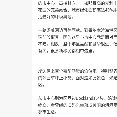
的市中心，高楼林立，一如那最高的尤利
花园的完美融合，城市绿化面积高达40%
活最好的环境典范。
一路沿着河边再往西就走到墨尔本滨海港区D
输前段街景，因为这里与市中心就是面对
不噢。相反，整个港区虽然和繁华很近，
有关，很多新移民都相中这里。
岸边有上百个豪华游艇的泊位吧，特别整
的公园草坪上小憩，面对这如此景色，光
区。
从市中心到港区西边Docklands这头
屹立，看曾经的旧码头坐落成美丽的海港
都市生活。