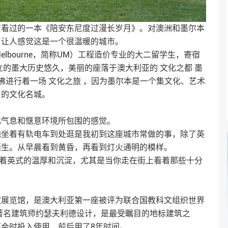
前看过的一本《陪安东尼度过漫长岁月》。对澳洲和墨尔本
，让人感觉这是一个很温暖的城市。
y ofMelbourne，简称UM）工程造价专业的大二留学生，寄宿
立的墨大历史悠久，美丽的座落于澳大利亚的 文化之都 墨
佛进行着一场 文化之旅 ，因为墨尔本是一个集文化、艺术
名的文化名城。
化气息和惬意环境所包围的感觉。
地坐着有轨电车到处逛是我初到这座城市常做的事，除了英
陌生。从早晨看到黄昏，再看到灯火通明的模样。
有着英式的温厚和沉淀，尤其是当你走在街上看着那些十分
家展览馆，是澳大利亚第一座被评为联合国教科文组织世界
亚著名建筑师约瑟夫利德设计，是最受瞩目的地标建筑之
会时投入使用，前后用了8年时间。