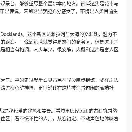
卡观景台，能够望尽整个墨尔本的地方。南岸这头是城市与
并不是传说，来到这里就能充分感受了，不愧是人类目前生
ocklands，这个新区是雅拉河与大海的交汇处，魅力不
面的距离。一说到港湾就觉得是热闹的商务区，但是这里并
但是相当有格调，人少车少，很安静，大概和这片是富人区
齐大气。平时走过就常看见市民在岸边跑步锻炼，或在岸边
是路过都心旷神怡，更别说住在这片被海景包围的高端社
，沿途都是我独爱的建筑和美景。看城里历经风雨的古建筑岿然
商住区，看不慌不忙的人儿，从容镇定、不动声色地体味着