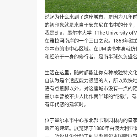
说起为什么来到了这座城市，是因为几年
的初印象就是来自于安东尼在书中的分享
我是Ella，墨尔本大学（The Universit
在雅拉河南岸的一个三口之家。1853年建
尔本市的市中心区域。在UM读书本身就仿
和经济于一身的修行者，是南半球久负盛
生活在这里，随时都能让你有种被独特文
自认为是个适应能力很强的人，所以欢快
语有点蹩脚以外，对这座城市没有一点的
墨尔本曾被不少人比作南半球的“伦敦”，
有年代感的建筑时。
位于墨尔本市中心东北部卡顿园林内的皇
遗产的建筑。展览馆于1880年由澳大利
一。听说从设计动工到举办墨尔本国际展览