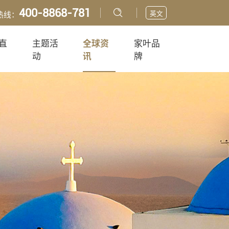
400-8868-781
英文
热线：
直
主题活
全球资
家叶品
动
讯
牌