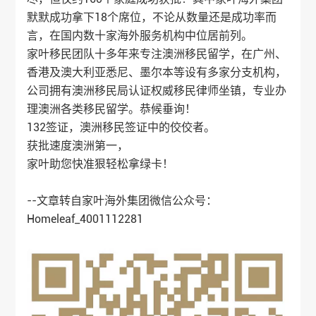
默默成功拿下18个席位，不论从数量还是成功率而
言，在国内数十家海外服务机构中位居前列。
家叶移民团队十多年来专注
澳洲移民
留学，在广州、
香港及澳大利亚悉尼、墨尔本等设有多家分支机构，
公司拥有
澳洲移民
局认证权威移民律师坐镇，专业办
理澳洲各类移民留学。恭候垂询！
132签证，
澳洲移民
签证中的佼佼者。
获批速度澳洲第一，
家叶助您快准狠轻松拿绿卡！
--文章转自
家叶海外
集团微信公众号：
Homeleaf_4001112281