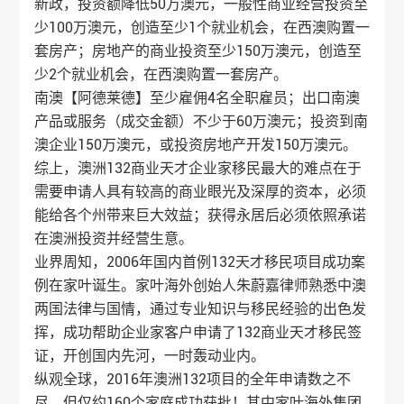
新政，投资额降低50万澳元，一般性商业经营投资至
少100万澳元，创造至少1个就业机会，在西澳购置一
套房产；房地产的商业投资至少150万澳元，创造至
少2个就业机会，在西澳购置一套房产。
南澳【阿德莱德】至少雇佣4名全职雇员；出口南澳
产品或服务（成交金额）不少于60万澳元；投资到南
澳企业150万澳元，或投资房地产开发150万澳元。
综上，澳洲132商业天才
企业家移民
最大的难点在于
需要申请人具有较高的商业眼光及深厚的资本，必须
能给各个州带来巨大效益；获得永居后必须依照承诺
在澳洲投资并经营生意。
业界周知，2006年国内首例132天才移民项目
成功案
例
在家叶诞生。
家叶海外
创始人朱蔚嘉律师熟悉中澳
两国法律与国情，通过专业知识与移民经验的出色发
挥，成功帮助企业家客户申请了132商业天才移民签
证，开创国内先河，一时轰动业内。
纵观全球，2016年澳洲132项目的全年申请数之不
尽，但仅约160个家庭成功获批！其中
家叶海外
集团