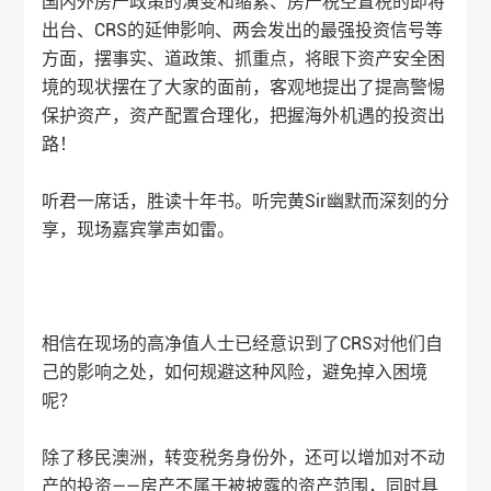
国内外房产政策的演变和缩紧、房产税空置税的即将
出台、CRS的延伸影响、两会发出的最强投资信号等
方面，摆事实、道政策、抓重点，将眼下资产安全困
境的现状摆在了大家的面前，客观地提出了提高警惕
保护资产，资产配置合理化，把握海外机遇的投资出
路！
听君一席话，胜读十年书。听完黄Sir幽默而深刻的分
享，现场嘉宾掌声如雷。
相信在现场的高净值人士已经意识到了CRS对他们自
己的影响之处，如何规避这种风险，避免掉入困境
呢？
除了移民澳洲，转变税务身份外，还可以增加对不动
产的投资——房产不属于被披露的资产范围，同时具