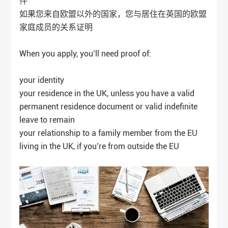
件
如果您来自欧盟以外的国家，您与居住在英国的欧盟
家庭成员的关系证明
When you apply, you’ll need proof of:
your identity
your residence in the UK, unless you have a valid
permanent residence document or valid indefinite
leave to remain
your relationship to a family member from the EU
living in the UK, if you’re from outside the EU