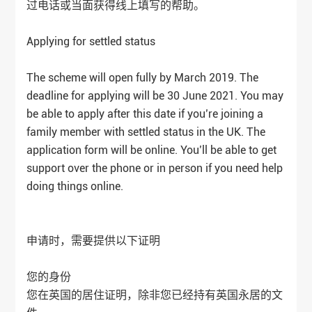
过电话或当面获得线上填写的帮助。
Applying for settled status
The scheme will open fully by March 2019. The
deadline for applying will be 30 June 2021. You may
be able to apply after this date if you’re joining a
family member with settled status in the UK. The
application form will be online. You’ll be able to get
support over the phone or in person if you need help
doing things online.
申请时，需要提供以下证明
您的身份
您在英国的居住证明，除非您已经持有英国永居的文