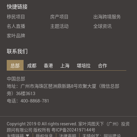
快捷链接
移民项目
房产项目
出海跨境服务
名人直播
主题活动
全球资讯
家叶品牌
联系我们
总部
成都
香港
上海
堪培拉
合作
中国总部
地址：广州市海珠区琶洲鼎新路8号欢聚大厦（微信总部
旁）36楼3613
电话：400-8868-781
Copyright 2019 © All rights reserved. 家叶鸿图天下（广州）投资
顾问有限公司 版权所有
粤ICP备2024197144号
友情链接
版权信息
法律声明
天晴创艺：
网站建设