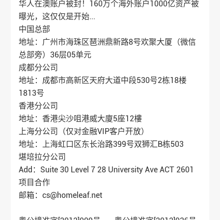
华人在澳账户被封！160万个海外账户1000亿资产被
曝光，这仅仅是开始...
中国总部
地址：广州市海珠区琶洲鼎新路8号欢聚大厦（微信
总部旁）36层05单元
成都分公司
地址：成都市高新区天府大道中段530号2栋18楼
1813号
香港分公司
地址：香港尖沙咀港威大廈5座12樓
上海分公司（仅对金融VIP客户开放）
地址：上海虹口区东长治路399号双狮汇B栋503
堪培拉分公司
Add：Suite 30 Level 7 28 University Ave ACT 2601
项目合作
邮箱：cs@homeleaf.net