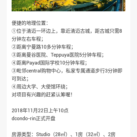
便捷的地理位置：
①位于清迈一环边上，靠近清迈古城，距古城只需8
分钟左右车程；
②距离宁曼路10多分钟车程；
③距离曼谷医院、Teppuya医院5分钟车程；
④距离Payad国际学校10分钟车程；
③毗邻central购物中心，私家专属通道步行3分钟即
可到达；
④周边大学、大使馆环绕；
对项目有兴趣的赶紧认筹喔！
2018年11月22日上午10点
dcondo-rin正式开盘
房源类型：Studio（28㎡）、1房（32㎡）、2房