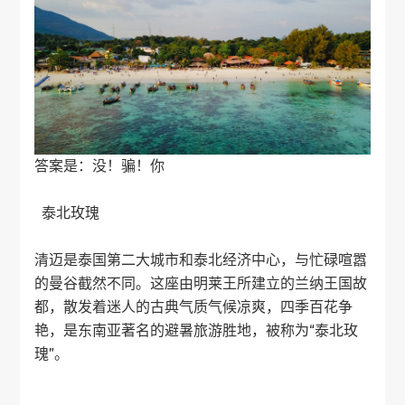
答案是：没！骗！你
泰北玫瑰
清迈是泰国第二大城市和泰北经济中心，与忙碌喧嚣
的曼谷截然不同。这座由明莱王所建立的兰纳王国故
都，散发着迷人的古典气质气候凉爽，四季百花争
艳，是东南亚著名的避暑旅游胜地，被称为“泰北玫
瑰”。