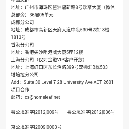
地址：广州市海珠区琶洲鼎新路8号欢聚大厦（微信
总部旁）36层05单元
成都分公司
地址：成都市高新区天府大道中段530号2栋18楼
1813号
香港分公司
地址：香港尖沙咀港威大廈5座12樓
上海分公司（仅对金融VIP客户开放）
地址：上海虹口区东长治路399号双狮汇B栋503
堪培拉分公司
Add：Suite 30 Level 7 28 University Ave ACT 2601
项目合作
邮箱：cs@homeleaf.net
粤公境准字[2012]009号 粤公境准字[2012]036号
京公境准字[2009]0003号