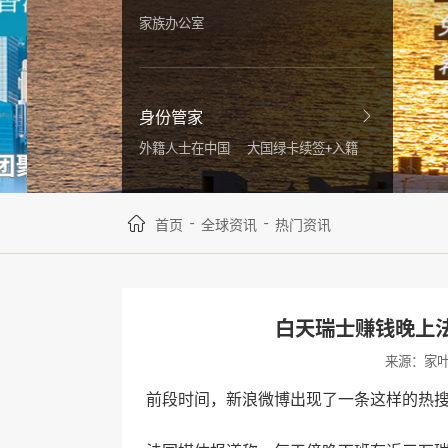
家族办公室
身份管家
外籍人士在中国
大国绿卡续签+入籍
-
-
首页
全球资讯
热门资讯
白天瑞士赚钱晚上法国
来源：家
前段时间，新浪微博出现了一条这样的热