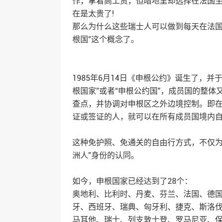
作，拿着高工资，但暗地里却选择在法国
在是太贵了!
那么为什么这些瑞士人可以做到每天在法国
根国”这个概念了。
1985年6月14日《申根公约》诞生了，并
根国家”或者“申根公约国”，成员国的整体
查点，并协调对申根区之外边境控制。即
证或签证的人，就可以在所有成员国境内
这种免护照、免通关的自由行方式，不仅为
洲人”身份的认同。
如今，申根国家已经达到了28个：
奥地利、比利时、丹麦、芬兰、法国、德国
牙、西班牙、瑞典、匈牙利、捷克、斯洛
马耳他、瑞士、列支敦士登、罗马尼亚、