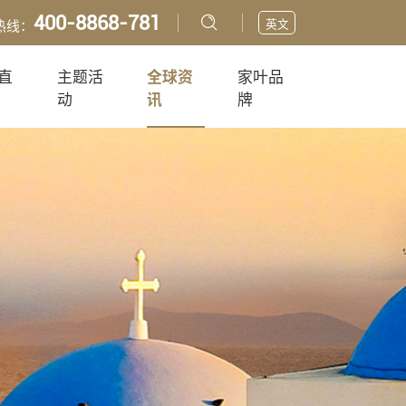
400-8868-781
英文
热线：
直
主题活
全球资
家叶品
动
讯
牌