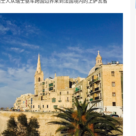
瑞士人从瑞士驱车跨国边界来到法国境内的上萨瓦省