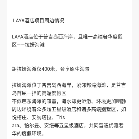
LAYA酒店项目周边情况
LAYA酒店位于普吉岛西海岸，且唯一高端奢华度假
区——拉妍海滩
距拉妍海滩仅400米，奢享原生海景
拉妍海滩位于普吉岛西海岸，紧邻邦涛海滩，是普吉
岛首屈一指的高端度假区
不似芭东海滩的喧嚣，海水却更澄澈、环境更加幽静
周边环绕着众多超五星级酒店和诸多高端别墅区，如
悦榕庄、安纳塔拉、Tris
ara、铂尔曼、安缦等五星级酒店，共同营造优雅奢
华的度假环境。