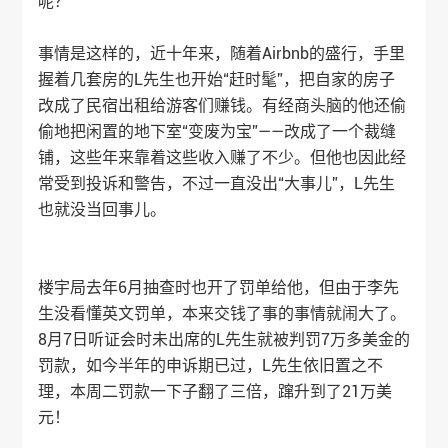
呢？
事情是这样的，近十年来，随着Airbnb的盛行，手里
握着几套房的L先生也开始“赶时髦”，把自家的房子
改成了民宿出租给游客们赚钱。有经商头脑的他还偷
偷地把闲置的地下室“变废为宝”——改成了一个裁缝
铺，这些年来靠着这些收入赚了不少。但他也因此经
常受到投诉和警告，不过一直没出“大事儿”，L先生
也就没当回事儿。
楼宇局去年6月抽查时也开了罚单给他，但由于李先
生没看懂英文罚单，本来交钱了事的事情就闹大了。
8月7日听证会时未出席的L先生就被判罚7万多美金的
罚款，如今半年的申诉期已过，L先生依旧置之不
理，本周二罚款一下子翻了三倍，蹿升到了21万美
元！