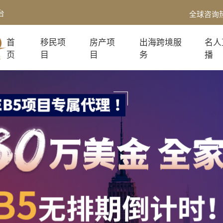
台
全球咨询
首
移民项
房产项
出海跨境服
名人
页
目
目
务
播