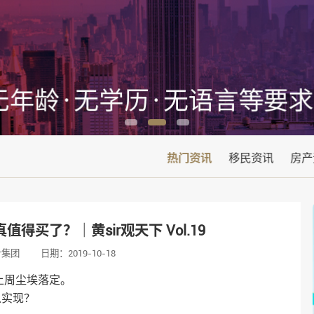
热门资讯
移民资讯
房产
得买了？｜黄sir观天下 Vol.19
叶集团
日期：2019-10-18
上周尘埃落定。
以实现？