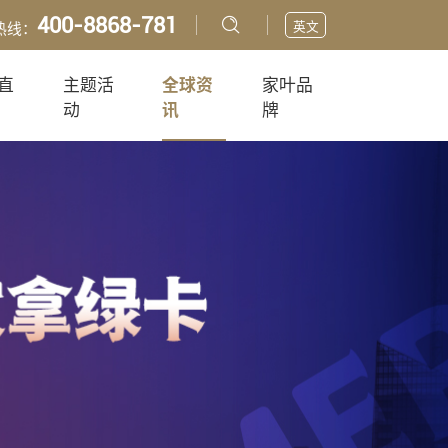
400-8868-781
英文
热线：
直
主题活
全球资
家叶品
动
讯
牌