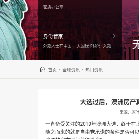
家族办公室
身份管家
外籍人士在中国
大国绿卡续签+入籍
-
-
首页
全球资讯
热门资讯
大选过后，澳洲房产真值
来源：家
一直备受关注的2019年澳洲大选，终于在
随之而来的就是自由党承诺的条件是否可