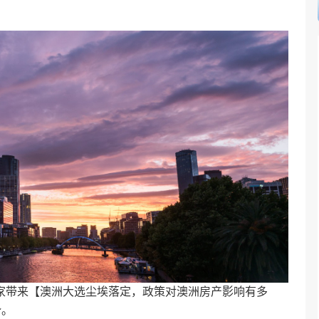
？
为大家带来【澳洲大选尘埃落定，政策对
澳洲房产
影响有多
势。