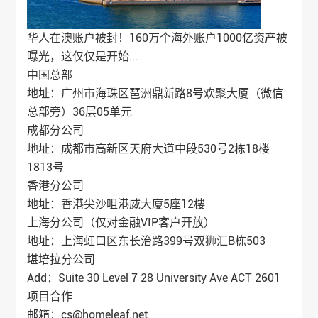
华人在澳账户被封！160万个海外账户1000亿资产被
曝光，这仅仅是开始...
中国总部
地址：广州市海珠区琶洲鼎新路8号欢聚大厦（微信
总部旁）36层05单元
成都分公司
地址：成都市高新区天府大道中段530号2栋18楼
1813号
香港分公司
地址：香港尖沙咀港威大廈5座12樓
上海分公司（仅对金融VIP客户开放）
地址：上海虹口区东长治路399号双狮汇B栋503
堪培拉分公司
Add：Suite 30 Level 7 28 University Ave ACT 2601
项目合作
邮箱：cs@homeleaf.net