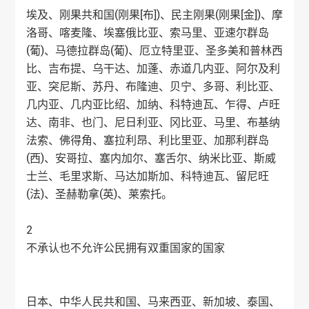
埃及、刚果共和国(刚果[布])、民主刚果(刚果[金])、摩
洛哥、喀麦隆、埃塞俄比亚、索马里、亚速尔群岛
(葡)、马德拉群岛(葡)、厄立特里亚、圣多美和普林西
比、吉布提、乌干达、加蓬、赤道几内亚、阿尔及利
亚、突尼斯、苏丹、布隆迪、贝宁、多哥、利比亚、
几内亚、几内亚比绍、加纳、科特迪瓦、乍得、卢旺
达、南非、也门、尼日利亚、冈比亚、马里、布基纳
法索、佛得角、塞拉利昂、利比里亚、加那利群岛
(西)、安哥拉、塞内加尔、塞舌尔、纳米比亚、斯威
士兰、毛里求斯、马达加斯加、科特迪瓦、留尼旺
(法)、圣赫勒拿(英)、莱索托。
2
不承认也不允许公民拥有双重国家的国家
日本、中华人民共和国、马来西亚、新加坡、泰国、