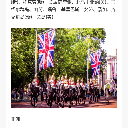
(新)、托克劳(新)、美属萨摩亚、北马里亚纳(美)、马
绍尔群岛、帕劳、
瑙鲁
、基里巴斯、斐济、汤加、库
克群岛(新)、关岛(美)
非洲