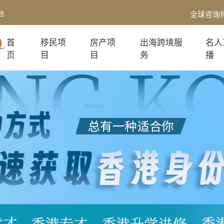
台
全球咨询
首
移民项
房产项
出海跨境服
名人
页
目
目
务
播