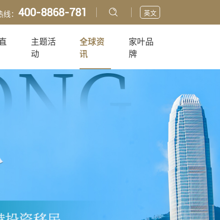
400-8868-781
英文
热线：
直
主题活
全球资
家叶品
动
讯
牌