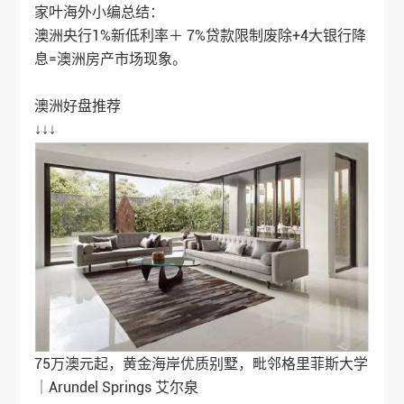
家叶海外
小编总结：
澳洲央行1%新低利率＋ 7%贷款限制废除+4大银行降
息=
澳洲房产
市场现象。
澳洲好盘推荐
↓↓↓
75万澳元起，黄金海岸优质别墅，毗邻格里菲斯大学
｜Arundel Springs 艾尔泉