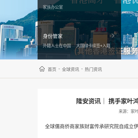
家族办公室
身份管家
外籍人士在中国
大国绿卡续签+入籍
-
-
首页
全球资讯
热门资讯
隆安资讯｜ 携手家叶
来源：家
全球儒商侨商家族财富传承研究院自成立