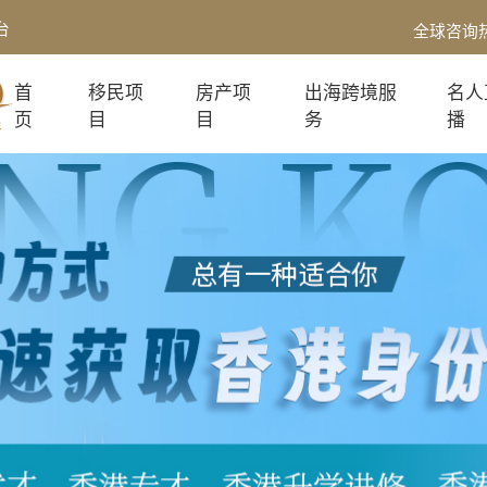
台
全球咨询
首
移民项
房产项
出海跨境服
名人
页
目
目
务
播