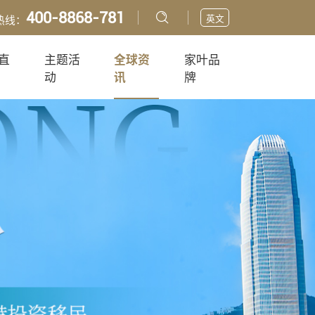
400-8868-781
英文
热线：
直
主题活
全球资
家叶品
动
讯
牌