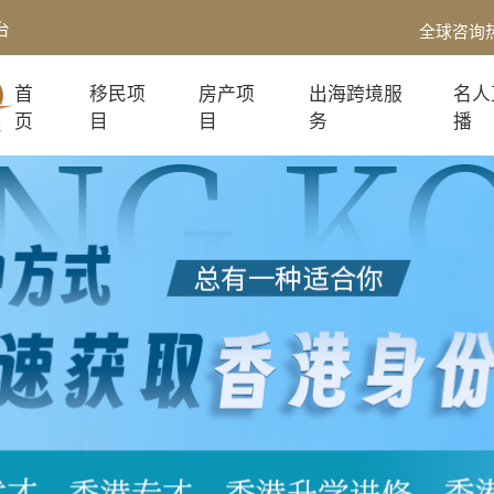
台
全球咨询
首
移民项
房产项
出海跨境服
名人
页
目
目
务
播