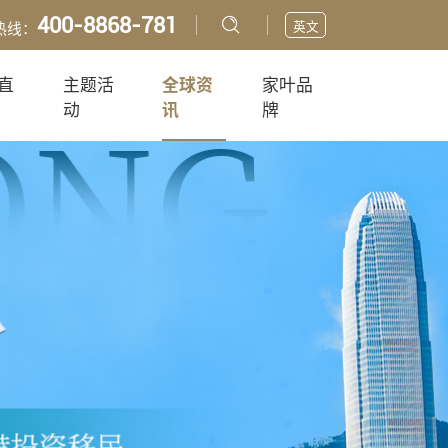
400-8868-781
英文
热线：
直
主题活
全球资
家叶品
动
讯
牌