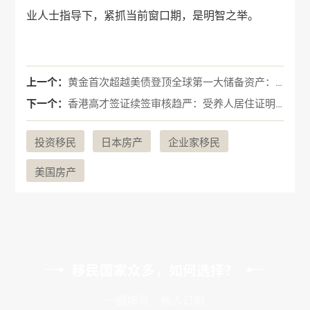
业人士指导下，紧抓当前窗口期，是明智之举。
上一个：
黄金首次超越美债登顶全球第一大储备资产：2026年央行储备格局深度解析
下一个：
香港高才签证续签审核趋严：受养人居住证明缺失，如何成功破局？
投资移民
日本房产
企业家移民
美国房产
移民国家众多，如何选择？
一键填写，私人订制