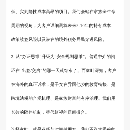
低、实则隐性成本高昂的项目。我们会站在家族全生命
周期的视角，为客户详细测算未来
5-10
年的持有成本、
政策续签风险以及潜在的境外税务居民穿透风险。
2.
从
“
办证思维
”
升级为
“
安全规划思维
”
。普通中介的闭
环在
“
出签
/
交房
”
的那一天就结束了。而家叶深知，客户
在海外的真正诉求，是子女在异国他乡的教育衔接、是
跨境法税的合规梳理、是家族财富的有序治理。我们用
长效的陪伴机制，替代短视的居间撮合。
选择家叶，就是选择与时间做朋友。我们不谋求眼前的