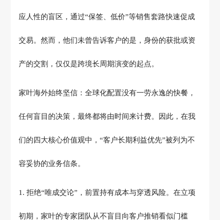
应人性的盲区，通过
“
保签、低价
”
等销售套路快速促成
交易。然而，他们未曾告诉客户的是，身份的获批或资
产的交割，仅仅是跨境长周期演变的起点。
家叶海外
始终坚信：全球化配置没有一劳永逸的快餐，
任何盲目的决策，最终都将由时间来计费。因此，在我
们的四大核心价值观中，
“
客户长期利益优先
”
被列为不
容妥协的业务信条。
1.
拒绝
“
唯成交论
”
，前置持有成本与穿透风险。在立项
初期，家叶的专家团队从不盲目向客户推销看似门槛