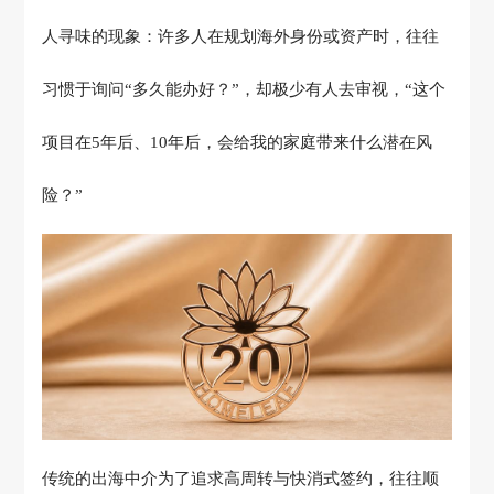
人寻味的现象：许多人在规划海外身份或资产时，往往
习惯于询问
“
多久能办好？
”
，却极少有人去审视，
“
这个
项目在
5
年后、
10
年后，会给我的家庭带来什么潜在风
险？
”
传统的出海中介为了追求高周转与快消式签约，往往顺