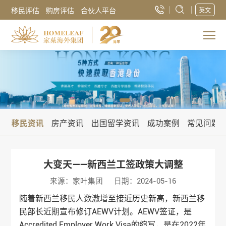
移民评估
购房评估
合伙人平台
英文
讯
移民资讯
房产资讯
出国留学资讯
成功案例
常见问题
大变天——新西兰工签政策大调整
来源：家叶集团
日期：2024-05-16
随着新西兰移民人数激增至接近历史新高，新西兰移
民部长近期宣布修订AEWV计划。AEWV签证，是
Accredited Employer Work Visa的缩写，是在2022年