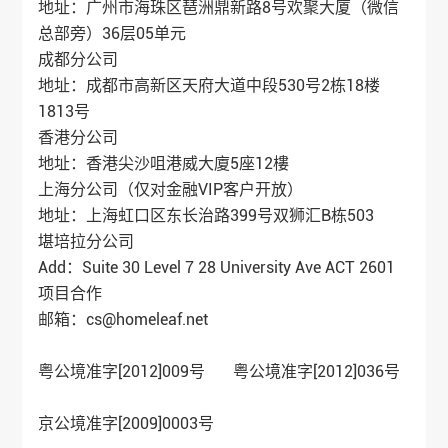
地址：广州市海珠区琶洲鼎新路8号欢聚大厦（微信
总部旁）36层05单元
成都分公司
地址：成都市高新区天府大道中段530号2栋18楼
1813号
香港分公司
地址：香港尖沙咀港威大廈5座12樓
上海分公司（仅对金融VIP客户开放）
地址：上海虹口区东长治路399号双狮汇B栋503
堪培拉分公司
Add：Suite 30 Level 7 28 University Ave ACT 2601
项目合作
邮箱：cs@homeleaf.net
粤公境准字[2012]009号 粤公境准字[2012]036号
京公境准字[2009]0003号