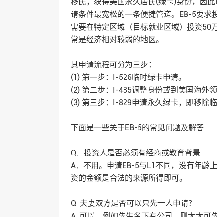
移民，获得美国永久居民(绿卡)身份，因此
请条件最宽松的一条便捷管道。EB-5要求
需要在特定区域（目标就业区域）投资50
常是经济相对较弱的地区。
其申请流程可分为三步：
(1) 第一步：I-526临时绿卡申请。
(2) 第二步：I-485调整身份或到美国海
(3) 第三步：I-829申请永久绿卡，即移
下面是一些关于EB-5的
常见问题
及解答
Q．投资人是否必须有经商或教育背景
A．不用。申请EB-5与L1不同，没有年
资的金额是合法的来源所得即可。
Q. 夫妻双方是否可以只先一人申请？
A. 可以。例如先生名下有公司，则太太