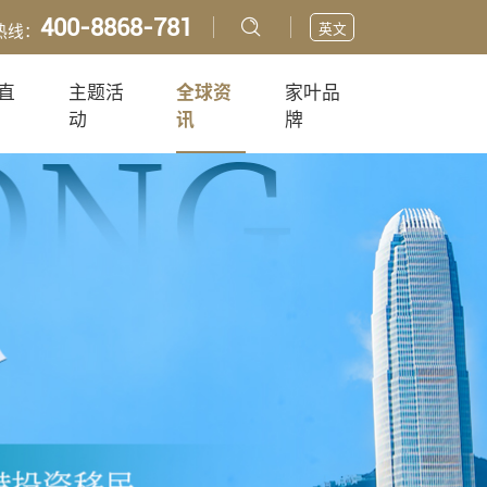
400-8868-781
英文
热线：
直
主题活
全球资
家叶品
动
讯
牌