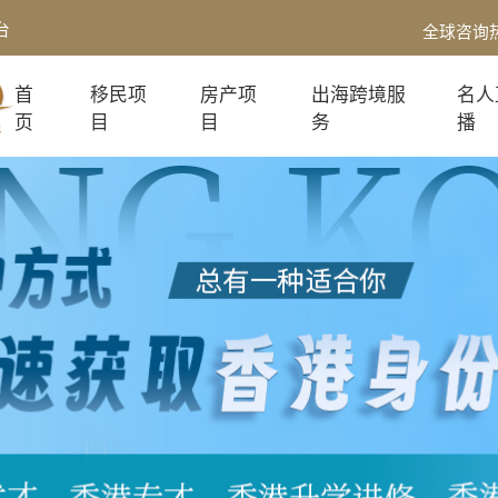
台
全球咨询
首
移民项
房产项
出海跨境服
名人
页
目
目
务
播