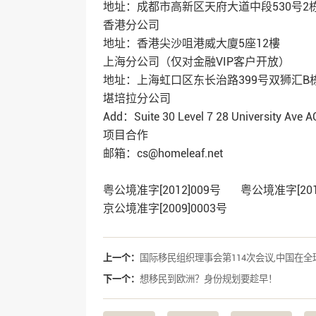
地址：成都市高新区天府大道中段530号2栋1
香港分公司
地址：香港尖沙咀港威大廈5座12樓
上海分公司（仅对金融VIP客户开放）
地址：上海虹口区东长治路399号双狮汇B栋
堪培拉分公司
Add：Suite 30 Level 7 28 University Ave 
项目合作
邮箱：cs@homeleaf.net
粤公境准字[2012]009号 粤公境准字[2
京公境准字[2009]0003号
上一个：
国际移民组织理事会第114次会议,中国在
下一个：
想移民到欧洲？身份规划要趁早！