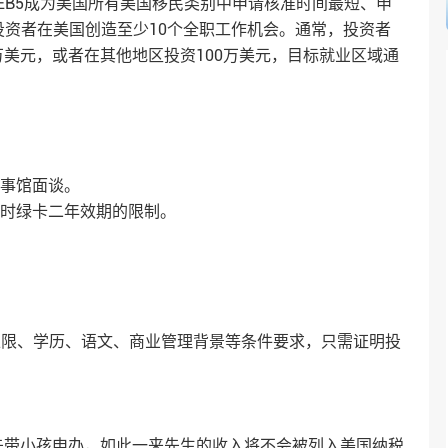
EB5成为美国所有美国移民类别中申请核准时间最短、申
投资者在美国创造至少10个全职工作机会。通常，投资者
万美元，或者在其他地区投资100万美元，目标就业区域通
外领事馆面谈。
除临时绿卡二年效期的限制。
龄上限、学历、语文、商业管理背景等条件要求，只需证明投
可先带小孩申办，如此一来先生的收入将不会被列入美国纳税