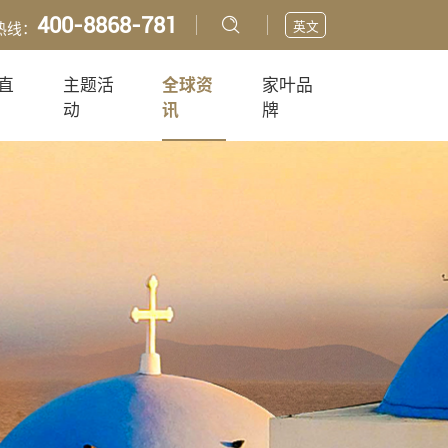
400-8868-781
英文
热线：
直
主题活
全球资
家叶品
动
讯
牌