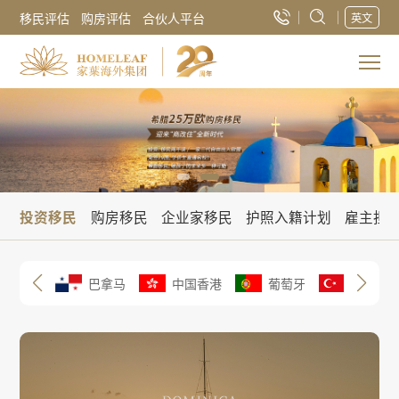
移民评估
购房评估
合伙人平台
英文
投资移民
购房移民
企业家移民
护照入籍计划
雇主担
希腊
巴拿马
中国香港
葡萄牙
土耳其