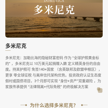
多米尼克
多米尼克：加勒比海的隐秘财富密码​​ 作为 ​​“全球护照黄金标
的”​​ ，多米尼克以 ​​10万美元起捐赠入籍​​ 定义精英身份的自由
度。持其护照可 ​​免签140+国家​​ （含英联邦及欧盟申根区），
更享 ​​零全球征税​​ 与离岸信托架构优势。投资政府认证生态度
假村或国债项目，3个月即可实现 ​​“身份+资产”双重避险​​ ，为
家族传承提供 ​​“法律隔离+代际免税”​​ 的终极解决方案
为什么选择多米尼克？