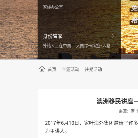
家族办公室
身份管家
外籍人士在中国
大国绿卡续签+入籍
-
-
首页
主题活动
往期活动
澳洲移民讲座
来源：家
2017年6月10日，
家叶海外
集团邀请了许
为主讲人。