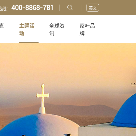
400-8868-781
英文
热线：
直
主题活
全球资
家叶品
动
讯
牌