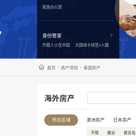
家族办公室
身份管家
外籍人士在中国
大国绿卡续签+入籍
-
-
首页
房产项目
泰国房产
海外房产
所在区域
澳洲房产
日本房产
不限
曼谷
普吉岛