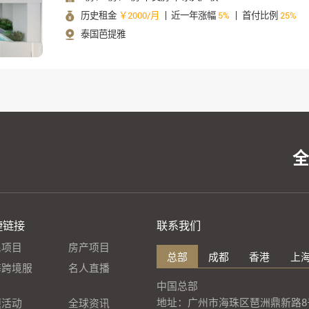
历史租金
￥2000/月
近一年涨幅
5%
首付比例
25%
泰国芭提雅
捷链接
联系我们
民项目
房产项目
总部
成都
香港
上
海跨境服
名人直播
中国总部
地址：广州市海珠区琶洲鼎新路8号
题活动
全球资讯