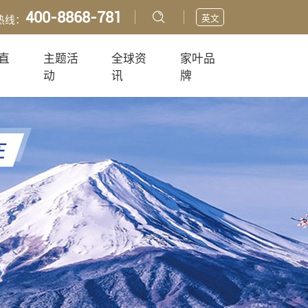
400-8868-781
英文
热线：
直
主题活
全球资
家叶品
动
讯
牌