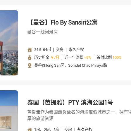
【曼谷】Flo By Sansiri公寓
曼谷一线河景房
24.5-64㎡
交房
永久产权
历史租金
￥/月
近一年涨幅
≈5%
首付比例
100%
曼谷Khlong San区，Somdet Chao Phraya路
泰国【芭提雅】PTY 滨海公园1号
芭提雅作为泰国最负圣名的海滨度假城市之一，拥有
厚的旅游资源
1房、2房、3房
交房
永久产权