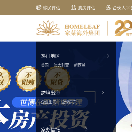
移民评估
购房评估
合伙人平
热门地区
美国
澳大利亚
新西兰
跨境出海
企业出海
全球房东
家办信托