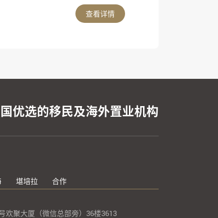
查看详情
全国优选的移民及海外置业机构
海
堪培拉
合作
欢聚大厦（微信总部旁）36楼3613