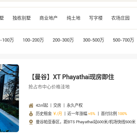
墅
独栋别墅
商业地产
纯土地
写字楼
农场庄园
0-100万
100-200万
200-300万
300-500万
500-700万
【曼谷】XT Phayathai现房即住
抢占市中心价格洼地
42㎡起
交房
永久产权
历史租金
￥/月
近一年涨幅
≈5%
首付比例
100%
曼谷帕亚泰区，距BTS Phayathai站600米/机场快线500米